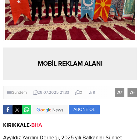
MOBİL REKLAM ALANI
A
A
+
-
Gündem
29.07.2025 21:33
0
9
ABONE OL
KIRIKKALE-
BHA
Ayyıldız Yardım Derneği, 2025 yılı Balkanlar Sünnet