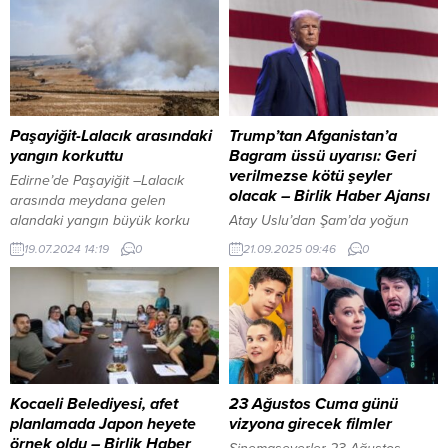
Paşayiğit-Lalacık arasındaki
Trump’tan Afganistan’a
yangın korkuttu
Bagram üssü uyarısı: Geri
verilmezse kötü şeyler
Edirne’de Paşayiğit –Lalacık
olacak – Birlik Haber Ajansı
arasında meydana gelen
alandaki yangın büyük korku
Atay Uslu’dan Şam’da yoğun
yaşattı. Erdoğan DEMİR / EDİRNE
diplomasi trafiği İçeriği Görüntüle
19.07.2024 14:19
0
21.09.2025 09:46
0
(İGFA) – Paşayiğit Muhtarı Hasan
ANKARA – BHA Trump
Tunca, başlayan yangının
açıklamasında, “Eğer Afganistan,
rüzgarında etkisi ile hızla
Bagram Hava Üssü’nü inşa eden
büyüdüğünü ve yolun karşı
Amerika Birleşik Devletleri’ne
tarafına da geçtiğini belirtti.
iade etmezse, kötü şeyler
Yangının 150-200 dönümlük bir
olacak” ifadelerini kullandı.
alana sıçradı. Keşan Belediyesi,
Geçtiğimiz günlerde İngiltere’deki
Yenimuhacir, Beyendik ve Orman
resmi temaslarının ardından
Kocaeli Belediyesi, afet
23 Ağustos Cuma günü
İşletmesi İtfaiye ekipleri...
düzenlediği basın toplantısında
planlamada Japon heyete
vizyona girecek filmler
da konuyu gündeme getiren
örnek oldu – Birlik Haber