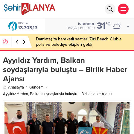
31
BIST
°C
İSTANBUL
13.703,13
PARÇALI BULUTLU
Damlataş’ta hareketli saatler! Zizi Beach Club’a
polis ve belediye ekipleri geldi
Ayyıldız Yardım, Balkan
soydaşlarıyla buluştu – Birlik Haber
Ajansı
Anasayfa
Gündem
Ayyıldız Yardım, Balkan soydaşlarıyla buluştu – Birlik Haber Ajansı