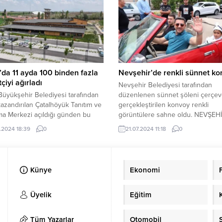
tutma çabaları meyve vermeye
bulundu. 24 Aralık 2024, 17:57 yay
ediyor. Orta Doğu Teknik
ANKARA-BHA Balıkesir’in...
itesi (ODTÜ) geçtiğimiz günlerde
ığı araştırma raporunda körfezin
z noktasının...
da 11 ayda 100 binden fazla
Nevşehir’de renkli sünnet k
çiyi ağırladı
Nevşehir Belediyesi tarafından
üyükşehir Belediyesi tarafından
düzenlenen sünnet şöleni çerçe
azandırılan Çatalhöyük Tanıtım ve
gerçekleştirilen konvoy renkli
ma Merkezi açıldığı günden bu
görüntülere sahne oldu. NEVŞEH
yük ilgi görüyor. KONYA (İGFA) –
(İGFA) – Nevşehir’in il oluşunun 70
.2024 18:39
0
21.07.2024 11:18
0
Büyükşehir Belediye Başkanı
dönümü kutlamaları çerçevesinde
ahim Altay, yaklaşık 10 bin yıllık
Nevşehir Belediyesi tarafından
le UNESCO Dünya Mirası listesinde
geleneksel olarak düzenlenen sü
 Çatalhöyük’ün en güzel şekilde
şöleni kapsamında, sünnetleri yap
Künye
Ekonomi
ması amacıyla şehre kazandırdıkları
çocuklar için konvoy düzenlendi.
yük Tanıtım ve Karşılama...
Konvoy öncesinde dağıtılan sünn
kıyafetlerini giyerek aileleri ile birl
Üyelik
Eğitim
Nevşehir Belediyesi...
Tüm Yazarlar
Otomobil