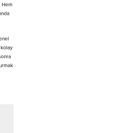
m. Hem
sında
enel
 kolay
sonra
kurmak