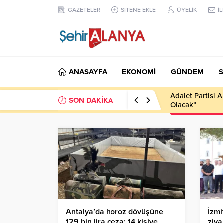
GAZETELER
SİTENE EKLE
ÜYELİK
İ
ANASAYFA
EKONOMİ
GÜNDEM
S
Adalet Partisi 
SON DAKİKA
Olacak”
Antalya’da horoz dövüşüne
İzmi
129 bin lira ceza: 14 kişiye
ziya