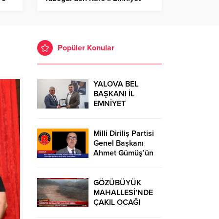
ik
Müdürü Saka’ya anlamlı ziyaret
– Birlik Haber Ajansı
Popüler Konular
YALOVA BEL
BAŞKANI İL
EMNİYET
MÜDÜRÜ’NÜ
ZİYARET
Milli Diriliş Partisi
Genel Başkanı
Ahmet Gümüş’ün
“Ezberleri
Bozmaya
Geliyoruz”
GÖZÜBÜYÜK
Konuşması
MAHALLESİ’NDE
ÇAKIL OCAĞI
İDDİASI: DERE