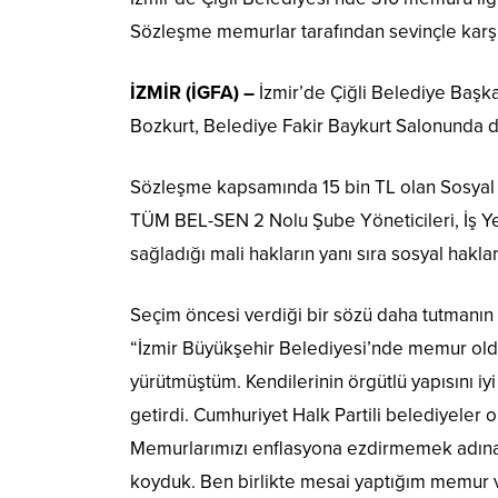
Sözleşme memurlar tarafından sevinçle karşı
İZMİR (İGFA) –
İzmir’de Çiğli Belediye Baş
Bozkurt, Belediye Fakir Baykurt Salonunda d
Sözleşme kapsamında 15 bin TL olan Sosyal D
TÜM BEL-SEN 2 Nolu Şube Yöneticileri, İş Ye
sağladığı mali hakların yanı sıra sosyal haklar
Seçim öncesi verdiği bir sözü daha tutmanın
“İzmir Büyükşehir Belediyesi’nde memur 
yürütmüştüm. Kendilerinin örgütlü yapısını iyi 
getirdi. Cumhuriyet Halk Partili belediyeler o
Memurlarımızı enflasyona ezdirmemek adına çok
koyduk. Ben birlikte mesai yaptığım memur v