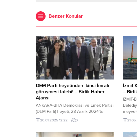
Benzer Konular
DEM Parti heyetinden ikinci İmralı
İzmit 
görüşmesi talebi! – Birlik Haber
– Birl
Ajansı
İZMİT-
ANKARA-BHA Demokrasi ve Emek Partisi
Belediy
(DEM Parti) heyeti, 28 Aralık 2024’te
meyvele
teröristbaşı Abdullah Öcalan ile
fenomen
20.01.2025 12:22
0
21.05
gerçekleştirdiği görüşmenin ardından,
100 ade
ikinci İmralı görüşmesi için bugün Adalet
oltayla 
Bakanlığı’na başvuru yapacak. DEM
Büyükşe