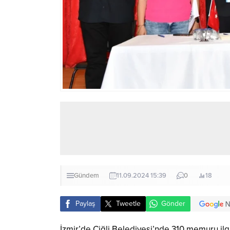
Gündem
11.09.2024 15:39
0
18
Paylaş
Tweetle
Gönder
İzmir’de Çiğli Belediyesi’nde 310 memuru ilg