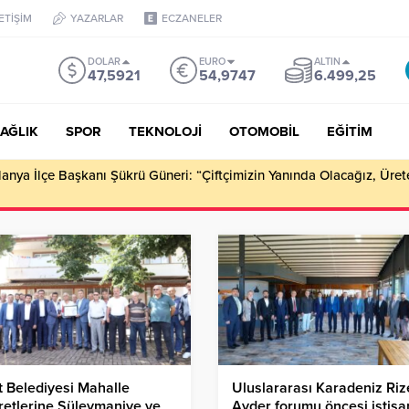
LETİŞİM
YAZARLAR
ECZANELER
DOLAR
EURO
ALTIN
47,5921
54,9747
6.499,25
AĞLIK
SPOR
TEKNOLOJİ
OTOMOBİL
EĞİTİM
Alanya İlçe Başkanı Şükrü Güneri: “Çiftçimizin Yanında Olacağız, Ür
t Belediyesi Mahalle
Uluslararası Karadeniz Riz
retlerine Süleymaniye ve
Ayder forumu öncesi istişa