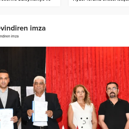
köy’de devam etti
toplantısı düzenlendi – Birl
Haber Ajansı
evindiren imza
indiren imza