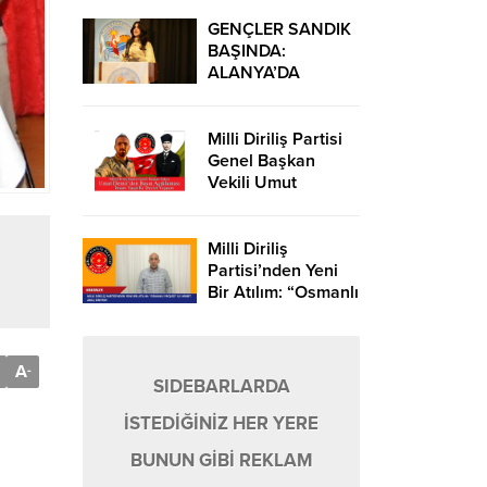
YATAĞI KAPANDI,
TAŞKIN YAŞANDI!
GENÇLER SANDIK
BAŞINDA:
ALANYA’DA
DEMOKRASİ
ŞÖLENİ
Milli Diriliş Partisi
Genel Başkan
Vekili Umut
Demir’den Basın
Açıklaması: “İnsanı
Yaşat Ki Devlet
Milli Diriliş
Yaşasın
Partisi’nden Yeni
Bir Atılım: “Osmanlı
Projesi” ile Hibrit
Araç Üretimi
A
-
SIDEBARLARDA
İSTEDİĞİNİZ HER YERE
BUNUN GİBİ REKLAM