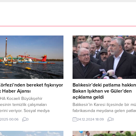
Körfezi’nden bereket fışkırıyor
Balıkesir’deki patlama hakkı
ik Haber Ajansı
Bakan Işıkhan ve Güler’den
açıklama geldi
BHA Kocaeli Büyükşehir
esinin temizlik çalışmaları
Balıkesir’in Karesi ilçesinde bir 
rini veriyor. Sosyal medya
fabrikasında meydana gelen patl
i, olta balıkçısı Savaş Dursun,
ardından Çalışma ve Sosyal Güven
.2025 00:06
0
24.12.2024 18:09
0
t kiloluk mırmırı İzmit Körfezi’nde
Bakanı Vedat Işıkhan, İçişleri Bakan
yakaladıklarını kaydetti. Kocaeli
Yerlikaya ve Milli Savunma Bakanı
hir Belediyesinin İzmit Körfezi’ni
Güler olay yerinde incelemelerde