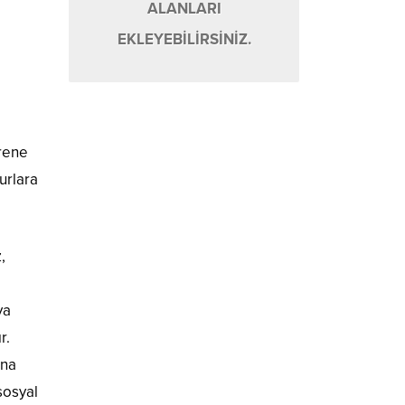
ALANLARI
EKLEYEBİLİRSİNİZ.
örene
urlara
,
ya
r.
ına
sosyal