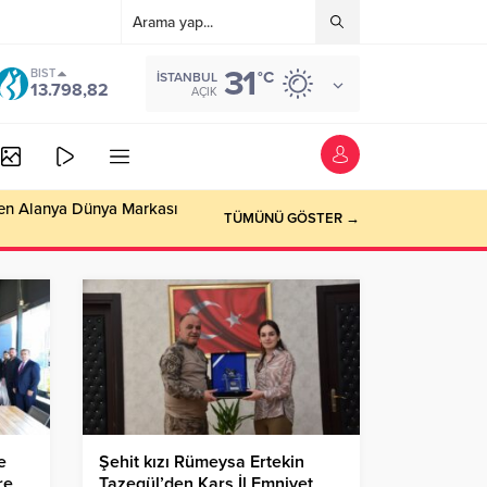
31
BIST
°C
İSTANBUL
13.798,82
AÇIK
eten Alanya Dünya Markası
TÜMÜNÜ GÖSTER →
e
Şehit kızı Rümeysa Ertekin
re
Tazegül’den Kars İl Emniyet