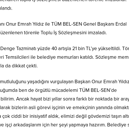
landı.
kanı Onur Emrah Yıldız ile TÜM BEL-SEN Genel Başkanı Erdal
üzenlenen törenle Toplu İş Sözleşmesini imzaladı.
enge Tazminatı yüzde 40 artışla 21 bin TL’ye yükseltildi. T
ri Temsilcileri ile belediye memurları katıldı. Sözleşme mem
la da dikkat çekti.
 mutluluğunu yaşadığını vurgulayan Başkan Onur Emrah Yıldız
olduğumda ben de örgütlü mücadelemi TÜM BEL-SEN’de
bilirim. Ancak hayat bizi yıllar sonra farklı bir noktada bir ara
larak bizlerin asli görevi işçinin ve emekçinin yanında olmaktı
 ciddi bir inisiyatif aldık, elimizi değil gövdemizi taşın alt
e işçi arkadaşlarım için her şeyi yapmaya hazırım. Belediye 