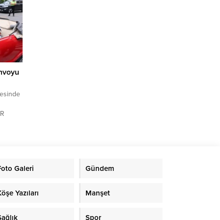
ınlandı
onvoyu
vesinde
İR
. Yıl
,
nnet
ılan
Foto Galeri
Gündem
et
ikte
Köşe Yazıları
Manşet
Sağlık
Spor