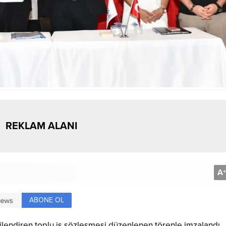
REKLAM ALANI
A
+
ABONE OL
ilendiren toplu iş sözleşmesi düzenlenen törenle imzalandı.