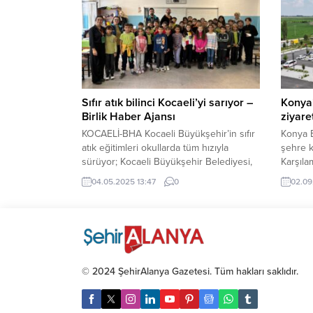
Parti’den yapılan açıklamada, başvurunun
temiz 
kısa süre içinde yanıtlanması beklendiği
devam 
ifade edildi. İlk görüşme 4.5 yıl aranın
Ünivers
ardından gerçekleşmişti DEM Parti
açıklad
heyeti, 28...
en temi
Sıfır atık bilinci Kocaeli’yi sarıyor –
Konya’
Birlik Haber Ajansı
ziyaret
KOCAELİ-BHA Kocaeli Büyükşehir’in sıfır
Konya B
atık eğitimleri okullarda tüm hızıyla
şehre k
sürüyor; Kocaeli Büyükşehir Belediyesi,
Karşıla
çevre bilincini artırmak ve sıfır atık
yana bü
04.05.2025 13:47
0
02.09
hedefini yaygınlaştırmak amacıyla il
Konya 
genelinde kapsamlı eğitim ve
Uğur İbr
bilinçlendirme faaliyetlerine imza atmaya
tarihiy
devam ediyor. Birçok okulda
bulunan
gerçekleştirilen sıfır atık eğitimi,
tanıtıl
öğrencilere çevre dostu yaşam
Çatalhö
© 2024 ŞehirAlanya Gazetesi. Tüm hakları saklıdır.
alışkanlıklarını kazandırmayı hedefliyor.
Sıfır atıkta geri dönüşümün...