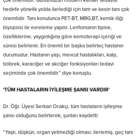
çok önemlidir. Günümüzün modern kanser tedavisi
hedefe yönelik yolda ilerlediği için tam ve kesin tanı çok
önemlidir. Tanı konulunca PET-BT, MRG,BT, kemik iliği
biyopsisi ile evreleme yapılır. Lenfomanın tipine,
özelliklerine, yaygınlığına göre kemoterapi içeriği ve
süresi belirlenir. En önemli bir başka belirteç hastanın
durumudur. Hastanın yaşı, mevcut hastalıkları, kalp,
böbrek, karaciğer ve akciğer fonksiyonları tedavi
seçiminde çok önemlidir” diye konuştu.
‘TÜM HASTALARIN İYİLEŞME ŞANSI VARDIR’
Dr. Öğr. Üyesi Serkan Ocakçı, tüm hastaların iyileşme
şansı olduğunu belirterek, şunları kaydetti:
“Yaşlı, düşkün, organ yetmezliği olması; ilerlemiş, geç tanı