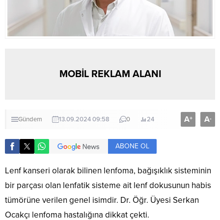
MOBİL REKLAM ALANI
A
A
+
-
Gündem
13.09.2024 09:58
0
24
ABONE OL
Lenf kanseri olarak bilinen lenfoma, bağışıklık sisteminin
bir parçası olan lenfatik sisteme ait lenf dokusunun habis
tümörüne verilen genel isimdir. Dr. Öğr. Üyesi Serkan
Ocakçı lenfoma hastalığına dikkat çekti.