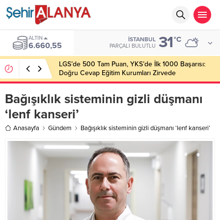
31
ALTIN
°C
İSTANBUL
6.660,55
PARÇALI BULUTLU
LGS’de 500 Tam Puan, YKS’de İlk 1000 Başarısı:
Doğru Cevap Eğitim Kurumları Zirvede
Bağışıklık sisteminin gizli düşmanı
‘lenf kanseri’
Anasayfa
Gündem
Bağışıklık sisteminin gizli düşmanı ‘lenf kanseri’