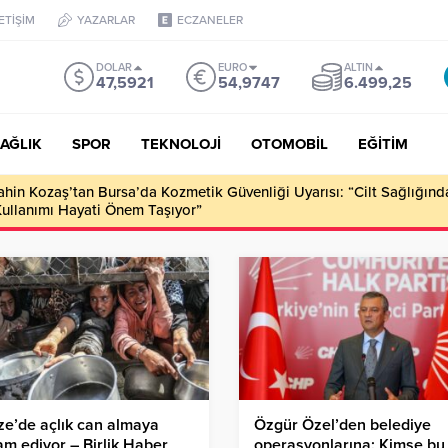
LETİŞİM
YAZARLAR
ECZANELER
DOLAR
EURO
ALTIN
47,5921
54,9747
6.499,25
AĞLIK
SPOR
TEKNOLOJİ
OTOMOBİL
EĞİTİM
ahin Kozaş’tan Bursa’da Kozmetik Güvenliği Uyarısı: “Cilt Sağlığınd
Kullanımı Hayati Önem Taşıyor”
e’de açlık can almaya
Özgür Özel’den belediye
m ediyor – Birlik Haber
operasyonlarına: Kimse bu