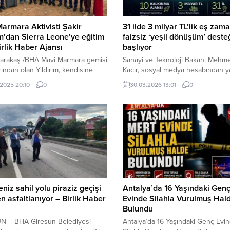
armara Aktivisti Şakir
31 ilde 3 milyar TL’lik eş zama
ım’dan Sierra Leone’ye eğitim
faizsiz ‘yeşil dönüşüm’ deste
Birlik Haber Ajansı
başlıyor
Karakaş /BHA Mavi Marmara gemisi
Sanayi ve Teknoloji Bakanı Mehme
rından olan Yıldırım, kendisine
Kacır, sosyal medya hesabından ya
ardım çağrısı üzerine harekete
açıklamada, Dünya Bankası iş birli
.2025 20:10
0
30.03.2026 13:01
0
k ülkenin başkenti Freetown’da
hayata geçirilen 400 milyon dolar 
 ve başarı sıralamasında ilk 10’a
Sosyal Kapsayıcı Yeşil Geçiş (SoG
ir okula yeni derslikler kazandırdı.
Projesi kapsamında yeni bir adım
m, yardım hikayesini şöyle
attıklarını duyurdu. Bakan Kacır, 10
:“Daha önce insani yardım
kalkınma ajansı aracılığıyla 31 ilde
tleri kapsamında bu ülkeye
zamanlı olarak devreye alınacak 3
im. Talep üzerine okulu ziyaret
TL...
erslikler...
niz sahil yolu piraziz geçişi
Antalya’da 16 Yaşındaki Gen
n asfaltlanıyor – Birlik Haber
Evinde Silahla Vurulmuş Hal
Bulundu
N – BHA Giresun Belediyesi
Antalya’da 16 Yaşındaki Genç Evi