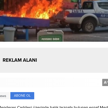
REKLAM ALANI
A
+
ABONE OL
 Menderes Caddesi üzerinde balık tezgahı bulunan esnaf Mer