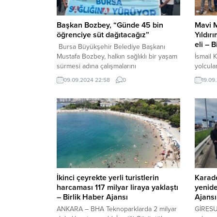
Başkan Bozbey, “Günde 45 bin
Mavi M
öğrenciye süt dağıtacağız”
Yıldır
eli – 
Bursa Büyükşehir Belediye Başkanı
Mustafa Bozbey, halkın sağlıklı bir yaşam
İsmail 
sürmesi adına çalışmalarını
yolcula
sürdürdüklerini söyleyerek, “Bursa’da bir
gelen y
09.09.2024 22:58
0
19.09
ilk olarak devlet okullarında okuyan
geçere
birinci sınıf öğrencilerine bu yıl süt
bulunan
dağıtımına başlıyoruz. Günde yaklaşık 45
giren b
bin civarında öğrencimize süt dağıtmış
Yıldırı
olacağız” dedi. BURSA (İGFA) – Bursa
anlattı
Büyükşehir Belediyesi Sağlık İşleri
faaliye
Dairesi Başkanlığı Halk...
gelmişt
ettim. D
İkinci çeyrekte yerli turistlerin
Karade
harcaması 117 milyar liraya yaklaştı
yenide
– Birlik Haber Ajansı
Ajansı
ANKARA – BHA Teknoparklarda 2 milyar
GİRESU