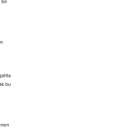
 bir
em
zgahta
cak bu
lenen