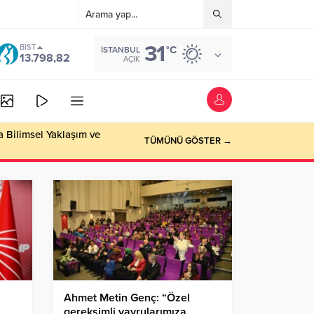
31
BIST
°C
İSTANBUL
13.798,82
AÇIK
a Bilimsel Yaklaşım ve
TÜMÜNÜ GÖSTER →
Ahmet Metin Genç: “Özel
gereksimli yavrularımıza