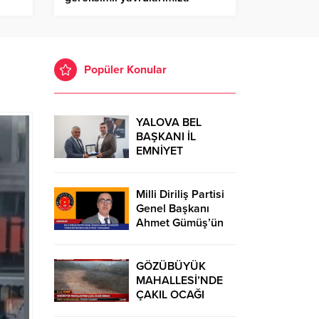
cek
destek sürecek” – Birlik Haber
Ajansı
Popüler Konular
YALOVA BEL
BAŞKANI İL
EMNİYET
MÜDÜRÜ’NÜ
ZİYARET
Milli Diriliş Partisi
Genel Başkanı
Ahmet Gümüş’ün
“Ezberleri
Bozmaya
Geliyoruz”
GÖZÜBÜYÜK
Konuşması
MAHALLESİ’NDE
ÇAKIL OCAĞI
İDDİASI: DERE