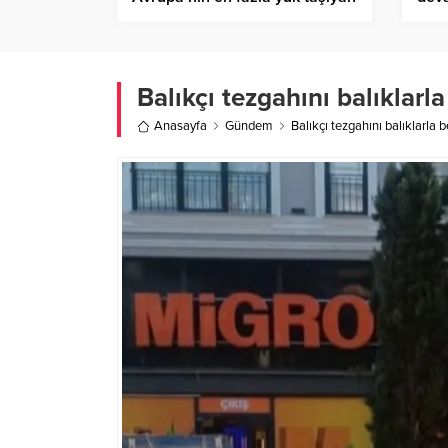
havalimanı oldu – Birlik Haber
Ajan
Ajansı
Balıkçı tezgahını balıklarl
Anasayfa
Gündem
Balıkçı tezgahını balıklarla 