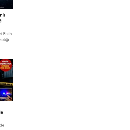
nlı
ği
t Fatih
ptığı
ğiyle
bütçeli
reen)
 eş
 milyar
ç
de
nde