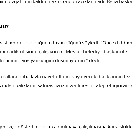
 tezgahımın kaldırılmak istendiği açıklanmadı. Bana başka
 MU?
siyasi nedenler olduğunu düşündüğünü söyledi. “Önceki dön
 mimarlık ofisinde çalışıyorum. Mevcut belediye başkanı ile
u durumun bana yansıdığını düşünüyorum.” dedi.
urallara daha fazla riayet ettiğini söyleyerek, balıklarının te
zından balıklarını satmasına izin verilmesini talep ettiğini an
 gerekçe gösterilmeden kaldırılmaya çalışılmasına karşı sinir