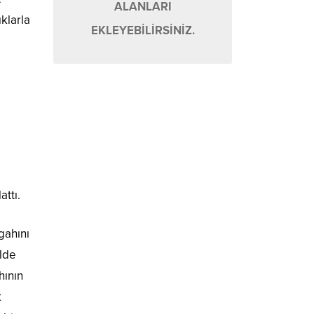
ALANLARI
klarla
EKLEYEBİLİRSİNİZ.
ttı.
gahını
ilde
hının
k