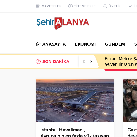
GAZETELER
SİTENE EKLE
ÜYELİK
İ
ANASAYFA
EKONOMİ
GÜNDEM
S
Eczacı Melike Ş
SON DAKİKA
Güvenilir Ürün 
İstanbul Havalimanı,
Gazz
Avrupa’nın en fazla yük taşıyan
deva