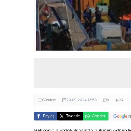
Gündem
20.09.2024 12:58
0
24
Paylaş
Tweetle
Gönder
Balıkesir’in Erdek ilçesinde bulunan Adnan