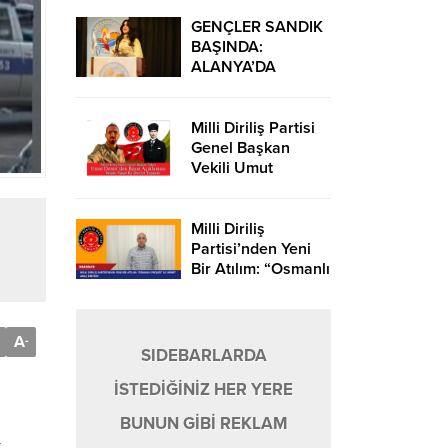
YATAĞI KAPANDI,
TAŞKIN YAŞANDI!
GENÇLER SANDIK
BAŞINDA:
ALANYA’DA
DEMOKRASİ
ŞÖLENİ
Milli Diriliş Partisi
Genel Başkan
Vekili Umut
Demir’den Basın
Açıklaması: “İnsanı
Yaşat Ki Devlet
Milli Diriliş
Yaşasın
Partisi’nden Yeni
Bir Atılım: “Osmanlı
Projesi” ile Hibrit
Araç Üretimi
A
-
SIDEBARLARDA
İSTEDİĞİNİZ HER YERE
BUNUN GİBİ REKLAM
t