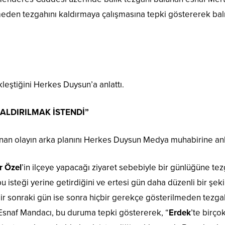
eden tezgahını kaldırmaya çalışmasına tepki göstererek balı
leştiğini Herkes Duysun’a anlattı.
ALDIRILMAK İSTENDİ”
anan olayın arka planını Herkes Duysun Medya muhabirine anla
r Özel
’in ilçeye yapacağı ziyaret sebebiyle bir günlüğüne tez
bu isteği yerine getirdiğini ve ertesi gün daha düzenli bir şek
ir sonraki gün ise sonra hiçbir gerekçe gösterilmeden tezga
. Esnaf Mandacı, bu duruma tepki göstererek, “
Erdek
’te birço