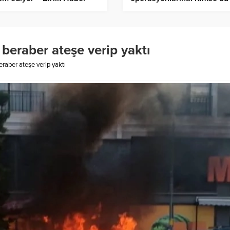
sı
kumpaslara boyun eğmeye
– Birlik Haber Ajansı
a beraber ateşe verip yaktı
beraber ateşe verip yaktı