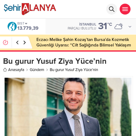
31
DOLAR
°C
İSTANBUL
47,7111
PARÇALI BULUTLU
Adalet Partisi Alanya İlçe Başkanı Şükrü Güneri:
“Çiftçimizin Yanında Olacağız, Üreten Alanya Dünya
Markası Olacak”
Bu gurur Yusuf Ziya Yüce’nin
Anasayfa
Gündem
Bu gurur Yusuf Ziya Yüce’nin