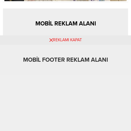
MOBİL REKLAM ALANI
REKLAMI KAPAT
A
A
+
-
Gündem
21.09.2024 12:28
0
16
MOBİL FOOTER REKLAM ALANI
ABONE OL
Bursa’da yabancı uyruklu vatandaşlara yaşadıkları
ülkelere ait kimlik kartlarını, ikamet izin kartlarını, sürücü
kartlarını asıllarına benzer şekilde sahte olarak
düzenleyen 3 şüpheli tutuklandı. Şüphelilerin
adreslerinde bilgisayar, sahte kimlik kartları ve yüklü
miktarda para ele geçirildi.