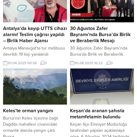
faaliyet gösteren 1738 iş yerinin
79 plakalı hafif ticari araçta
yanıtları doğrultusunda
bilinmeyen bir sebepten ötürü
değerlendirildi. Buna göre, imalat
yangın çıktı. Alevleri gören
sanayisi genelinde kapasite
vatandaşların ihbarı üzerine olay
kullanım oranı (KKO), martta bir
yerine...
Antalya’da kayıp UTTS cihazı
30 Ağustos Zafer
önceki aya göre 0,1 puan azalarak
alarmı! Teslim çağrısı yapıldı
Bayramı’nda Bursa’da Birlik
yüzde 74,4’e geriledi....
– Birlik Haber Ajansı
ve Beraberlik Mesajı
Antalya Manavgat’ta tur midibüsü
30 Ağustos Zafer Bayramı’nda
devrildi: 19 kişi yaralandı
Bursa’da Birlik ve Beraberlik
ANTALYA-BHA Antalya Serik
Mesajı Bursa, 30 Ağustos Zafer
30.04.2025 00:36
0
30.08.2025 16:22
0
ilçesinde Ulusal Taşıt Tanıma
Bayramı’nın 103. yıl dönümünü
Sistemi UTTS montajı yapılan bir
coşku ve gurur içerisinde kutladı.
iş yerinde, araç üzerinde
Tüm yurtta olduğu gibi Bursa’da
unutulan kayıt cihazı kayboldu. İş
da düzenlenen resmi törenlerde,
yeri çalışanları, cihazı bulanların
devletin ve siyasetin önemli
teslim etmesini istedi. Olay,
isimleri ile birlikte sivil toplum
Antalya Serik Sanayi Sitesinde
temsilcileri bir araya geldi.
meydana geldi. İbrahim
Törene; Bursa Valisi Erol Ayyıldız,
Keles’te orman yangını
Keşan’da aranan şahısta
Gençtürk’ün çalıştığı iş yerine
Bursa...
metamfetamin bulundu
Bursa’nın Keles ilçesine bağlı
getirilen hafif...
Dağdibi mahallesi civarındaki
Keşan İlçe Emniyet Müdürlüğü
ormanlık alanda yangın çıktı.
tarafından yapılan açıklamaya
Bursa
göre, 6 Ağustos 2024 tarihinde