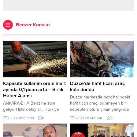
Benzer Konular
Kapasite kullanım oranı mart
Düzce’de hafif ticari araç
ayında 0,1 puan arttı – Birlik
küle döndü
Haber Ajansı
Düzce merkezde park halindeki
ANKARA-BHA Benzine zam
hafif ticari araç, bilinmeyen bir
geliyor! İşte detaylar… Türkiye
sebepten ötürü çıkan yangında
Cumhuriyet Merkez Bankası
küle döndü. Semih ŞAHİNŞAH /
25.03.2025 11:18
0
02.09.2024 07:48
0
(TCMB), mart ayına ilişkin İktisadi
DÜZCE (İGFA) – Düzce’de merkez
Yönelim Anketi sonuçlarını
Akınlar Mahallesi 2630 Sokak
açıkladı. Anket, imalat sanayinde
üzerinde park halindeki 34 PYL