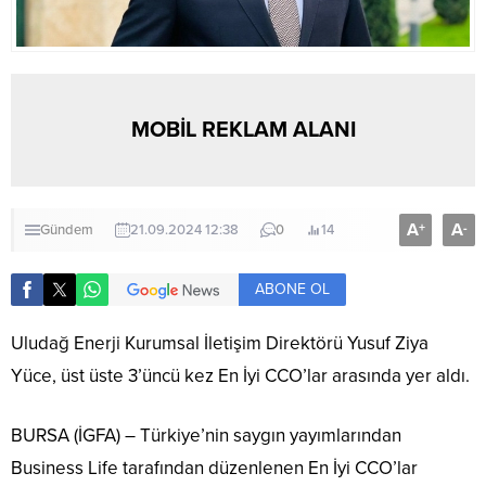
MOBİL REKLAM ALANI
A
A
+
-
Gündem
21.09.2024 12:38
0
14
ABONE OL
Uludağ Enerji Kurumsal İletişim Direktörü Yusuf Ziya
Yüce, üst üste 3’üncü kez En İyi CCO’lar arasında yer aldı.
BURSA (İGFA) – Türkiye’nin saygın yayımlarından
Business Life tarafından düzenlenen En İyi CCO’lar