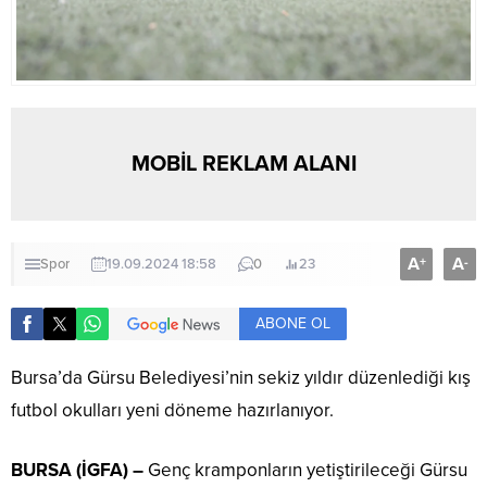
MOBİL REKLAM ALANI
A
A
+
-
Spor
19.09.2024 18:58
0
23
ABONE OL
Bursa’da Gürsu Belediyesi’nin sekiz yıldır düzenlediği kış
futbol okulları yeni döneme hazırlanıyor.
BURSA (İGFA) –
Genç kramponların yetiştirileceği Gürsu