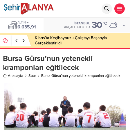
30
ALTIN
°C
İSTANBUL
6.635,91
PARÇALI BULUTLU
Kıbrıs’ta Keçiboynuzu Çalıştayı Başarıyla
Gerçekleştirildi
Bursa Gürsu’nun yetenekli
kramponları eğitilecek
Anasayfa
Spor
Bursa Gürsu’nun yetenekli kramponları eğitilecek