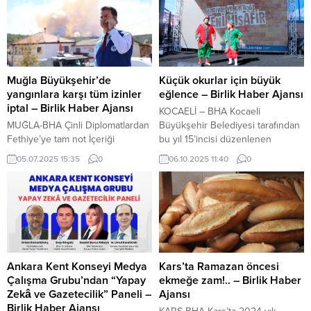
Muğla Büyükşehir’de
Küçük okurlar için büyük
yangınlara karşı tüm izinler
eğlence – Birlik Haber Ajansı
iptal – Birlik Haber Ajansı
KOCAELİ – BHA Kocaeli
MUĞLA-BHA Çinli Diplomatlardan
Büyükşehir Belediyesi tarafından
Fethiye’ye tam not İçeriği
bu yıl 15’incisi düzenlenen
Görüntüle Ülke genelinde
Uluslararası Kocaeli Kitap Fuarı, ilk
05.07.2025 15:35
0
06.10.2025 11:40
0
yaşanan ve Muğla’da başlayan
gününden itibaren çocuklara
yangınlar nedeni ile Muğla
yönelik etkinlikleriyle büyük ilgi
Büyükşehir ve Kıyı Ege
gördü. Kocaeli Kongre
Belediyeler Birliği Başkanı Ahmet
Merkezi’nde organize edilen dev
Aras tüm ekipleri teyakkuza
etkinlikte, “Kütüphanem
geçirdi. İzmir, Hatay, Antalya,
Kocaeli”ye ayrılan özel alanda
Sakarya, Bursa, Mersin, Uşak gibi
minikler için birbirinden renkli
ülkenin farklı şehirlerinin ardından
atölyeler düzenlendi. “Başımın
Ankara Kent Konseyi Medya
Kars’ta Ramazan öncesi
bugün Muğla’nın Milas ve Fethiye
üstünde yeri var” etkinliği Güne
Çalışma Grubu’ndan “Yapay
ekmeğe zam!.. – Birlik Haber
ilçelerinde çıkan...
“Masal Atölyesi”...
Zekâ ve Gazetecilik” Paneli –
Ajansı
Birlik Haber Ajansı