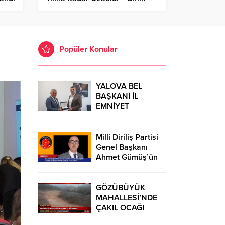
Haber Ajansı
Popüler Konular
YALOVA BEL
BAŞKANI İL
EMNİYET
MÜDÜRÜ’NÜ
ZİYARET
Milli Diriliş Partisi
Genel Başkanı
Ahmet Gümüş’ün
“Ezberleri
Bozmaya
Geliyoruz”
GÖZÜBÜYÜK
Konuşması
MAHALLESİ’NDE
ÇAKIL OCAĞI
İDDİASI: DERE