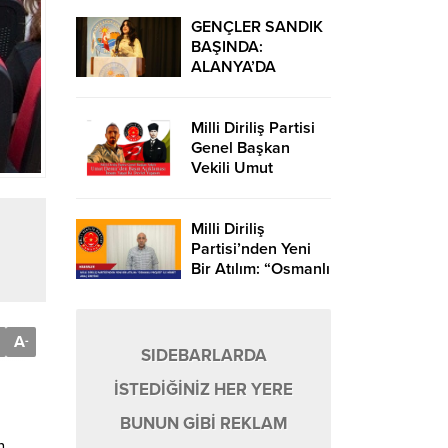
YATAĞI KAPANDI,
TAŞKIN YAŞANDI!
GENÇLER SANDIK
BAŞINDA:
ALANYA’DA
DEMOKRASİ
ŞÖLENİ
Milli Diriliş Partisi
Genel Başkan
Vekili Umut
Demir’den Basın
Açıklaması: “İnsanı
Yaşat Ki Devlet
Milli Diriliş
Yaşasın
Partisi’nden Yeni
Bir Atılım: “Osmanlı
Projesi” ile Hibrit
Araç Üretimi
A
-
SIDEBARLARDA
İSTEDİĞİNİZ HER YERE
BUNUN GİBİ REKLAM
n