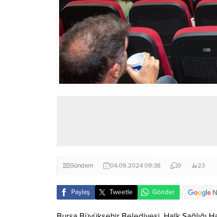
Gündem
04.09.2024 09:38
0
23
Paylaş
Tweetle
Gönder
Bursa Büyükşehir Belediyesi, Halk Sağlığı Haft