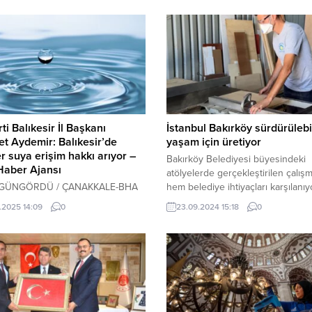
ti Balıkesir İl Başkanı
İstanbul Bakırköy sürdürülebi
 Aydemir: Balıkesir’de
yaşam için üretiyor
r suya erişim hakkı arıyor –
Bakırköy Belediyesi büyesindeki
 Haber Ajansı
atölyelerde gerçekleştirilen çalışm
 GÜNGÖRDÜ / ÇANAKKALE-BHA
hem belediye ihtiyaçları karşılanı
i Balıkesir İl Başkanı Mehmet
de kamu alanlarında kullanılan eşy
.2025 14:09
0
23.09.2024 15:18
0
r Çağış Kampüsü öğrenci
onarılıp üretilerek tasarruf sağlanı
ında yaşanan su sorunu nedeniyle
İSTANBUL (İGFA) – Sürdürülebilir b
österen KYK öğrencilerine destek
yaşam için çalışmalarına devam e
ve sorunlarına çözüm olmak
Bakırköy Belediyesi’nin ustaların
a gittiği alanda açıklamalarda
çıkan ürünler üretime ve geri d
u. Başkan Aydemir açıklamasında
katkı sağlıyor. Destek Hizmetleri
söyledi ; “Balıkesir Çağış
Müdürlüğü’nün marangoz atölyes