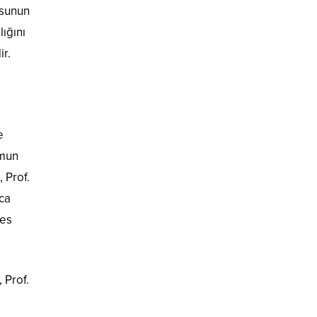
usunun
ığını
ir.
e
umun
 Prof.
ıca
fes
 Prof.