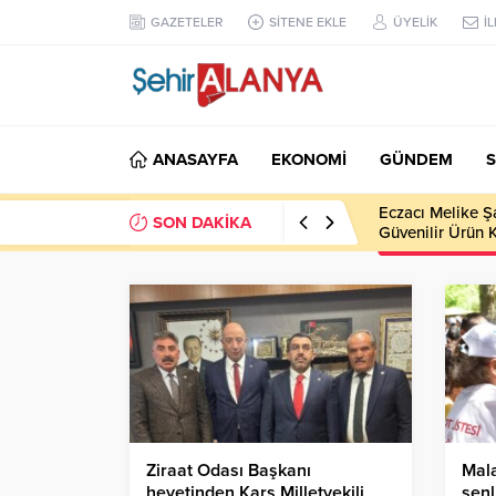
GAZETELER
SİTENE EKLE
ÜYELİK
İ
ANASAYFA
EKONOMİ
GÜNDEM
S
Eczacı Melike Ş
SON DAKİKA
Güvenilir Ürün 
Ziraat Odası Başkanı
Mala
heyetinden Kars Milletvekili
şenli