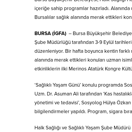
içeriğe sahip programlar hazırladı. Alanında 
Bursalılar sağlık alanında merak ettikleri kon
BURSA (İGFA)
– Bursa Büyükşehir Belediyesi
Şube Müdürlüğü tarafından 3-9 Eylül tarihleri 
düzenleniyor. Bir hafta boyunca kentin farkl
alanında merak ettikleri konuları uzman isim
etkinliklerin ilki Merinos Atatürk Kongre Kült
‘Sağlıklı Yaşam Günü’ konulu programda Sosyo
Uzm. Dr. Asuman Ali tarafından ‘Kas hastalıkl
yönetimi ve tedavisi’, Sosyolog Hülya Özkan T
bilgilendirmeler yapıldı. Program, sigara bıra
Halk Sağlığı ve Sağlıklı Yaşam Şube Müdürü D