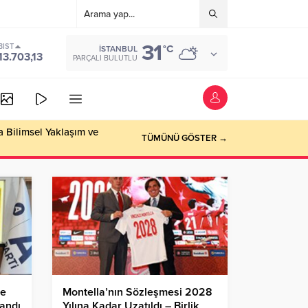
31
BIST
°C
İSTANBUL
13.703,13
PARÇALI BULUTLU
a Bilimsel Yaklaşım ve
TÜMÜNÜ GÖSTER →
çe
Montella’nın Sözleşmesi 2028
tandı
Yılına Kadar Uzatıldı – Birlik