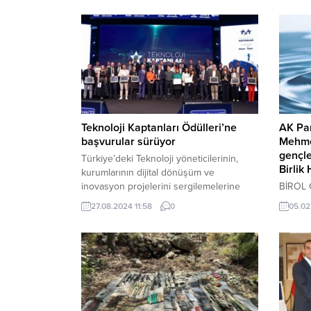
Teknoloji Kaptanları Ödülleri’ne
AK Par
başvurular sürüyor
Mehmet
gençle
Türkiye’deki Teknoloji yöneticilerinin,
Birlik
kurumlarının dijital dönüşüm ve
inovasyon projelerini sergilemelerine
BİROL
olanak tanıyan, teknoloji alanındaki
AK Part
27.08.2024 11:58
0
05.02
başarıların tanınmasını ve
Aydemi
ödüllendirilmesini amaçlayan “Teknoloji
yurtlar
Kaptanları Ödülleri” için başvurular
tepki g
başladı. İSTANBUL (İGFA) – Sektörlerin
olmak 
dijital dönüşüm içindeki başarılı
amacıyl
aksiyonlarını önceliklendirmek amacıyla
bulund
BThaber tarafından bu yıl 7. kez hayata
şunları 