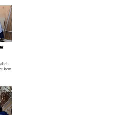
lir
alarla
yor, hem
alar
yor.
ir
den
dan
önüşüme
inde