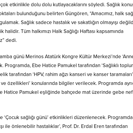
çok etkinlikle dolu dolu kutlayacaklarını söyledi. Sağlık kon
oktaları bulunduğunu belirten Güngören, “Amacımız, halk sağl
ulamak. Sağlık sadece hastalık ve sakatlığın olmayışı değild
ik halidir. Tüm halkımızı Halk Sağlığı Haftası kapsamında
z” dedi.
rşamba günü Merinos Atatürk Kongre Kültür Merkezi’nde ‘Ann
ek. Programda, Ebe Hatice Pamukel tarafından ‘Sağlıklı topl
lik tarafından ‘HPV, rahim ağzı kanseri ve kanser taramaları’,
e özellikleri’ konularında bilgiler verilecek. Programda ayr
be Hatice Pamukel eşliğinde bahçede mat üzerinde gebe ne
 ‘Çocuk sağlığı günü’ etkinlikleri düzenlenecek. Programda,
 ile önlenebilir hastalıklar’, Prof. Dr. Erdal Eren tarafından