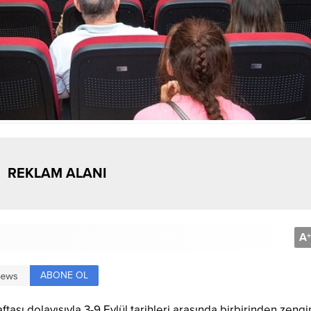
REKLAM ALANI
A
+
ABONE OL
ası dolayısıyla 3-9 Eylül tarihleri arasında birbirinden zengi