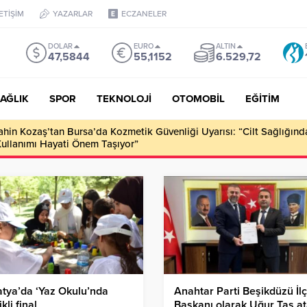
LETİŞİM
YAZARLAR
ECZANELER
DOLAR
EURO
ALTIN
47,5844
55,1152
6.529,72
AĞLIK
SPOR
TEKNOLOJİ
OTOMOBİL
EĞİTİM
ahin Kozaş’tan Bursa’da Kozmetik Güvenliği Uyarısı: “Cilt Sağlığınd
Kullanımı Hayati Önem Taşıyor”
tya’da ‘Yaz Okulu’nda
Anahtar Parti Beşikdüzü İl
kli final
Başkanı olarak Uğur Taş a