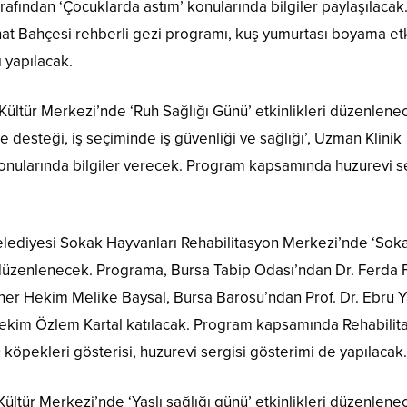
rafından ‘Çocuklarda astım’ konularında bilgiler paylaşılacak
nat Bahçesi rehberli gezi programı, kuş yumurtası boyama etki
ı yapılacak.
ültür Merkezi’nde ‘Ruh Sağlığı Günü’ etkinlikleri düzenlene
le desteği, iş seçiminde iş güvenliği ve sağlığı’, Uzman Klinik
konularında bilgiler verecek. Program kapsamında huzurevi s
lediyesi Sokak Hayvanları Rehabilitasyon Merkezi’nde ‘Sok
i düzenlenecek. Programa, Bursa Tabip Odası’ndan Dr. Ferda F
er Hekim Melike Baysal, Bursa Barosu’ndan Prof. Dr. Ebru Ya
ekim Özlem Kartal katılacak. Program kapsamında Rehabilit
köpekleri gösterisi, huzurevi sergisi gösterimi de yapılacak.
ltür Merkezi’nde ‘Yaşlı sağlığı günü’ etkinlikleri düzenlene