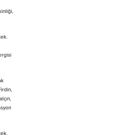
.
nliği,
cek.
ergisi
ak
irdin,
lçın,
asyon
cek.