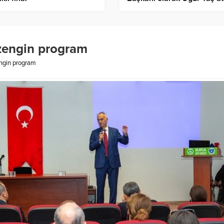
– Birlik Haber Ajansı
 zengin program
engin program