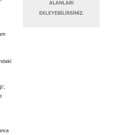
ALANLARI
EKLEYEBİLİRSİNİZ.
şam
k
ındaki
i’,
e
unca