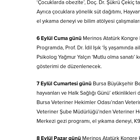
‘Çocuklarda obezite’, Doç. Dr. Şükrü Çekiç ta
Ayrıca çocuklara yönelik süt dağıtımı, Hayva
el yıkama deneyi ve bilim atölyesi çalışmalar
6 Eylül Cuma günü
Merinos Atatürk Kongre K
Programda, Prof. Dr. İdil Işık ‘İş yaşamında ai
Psikolog Yağmur Yalçın ‘Mutlu olma sanatı’ 
gösterimi de düzenlenecek.
7 Eylül Cumartesi günü
Bursa Büyükşehir Be
hayvanları ve Halk Sağlığı Günü’ etkinlikler
Bursa Veteriner Hekimler Odası’ndan Veterin
Veteriner Şube Müdürlüğü’nden Veteriner H
Merkezi gezi programı, el yıkama deneyi, K9 
8 Eylül Pazar günü
Merinos Atatürk Kongre Kü