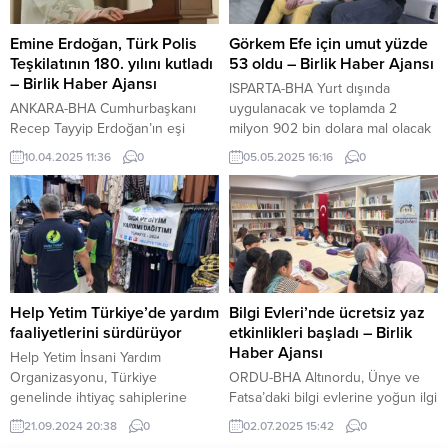
siyaset ve siyasetçiliğin sadece
bir iş ya da görev değil, derin bir
sorumluluk taşıyan bir alan
Emine Erdoğan, Türk Polis
Görkem Efe için umut yüzde
olduğunu vurguladı. Bu açıklama,
Teşkilatının 180. yılını kutladı
53 oldu – Birlik Haber Ajansı
siyasetin...
– Birlik Haber Ajansı
ISPARTA-BHA Yurt dışında
ANKARA-BHA Cumhurbaşkanı
uygulanacak ve toplamda 2
Recep Tayyip Erdoğan’ın eşi
milyon 902 bin dolara mal olacak
Emine Erdoğan, Türk Polis
tedavi için Isparta Valiliği onayıyla
10.04.2025 11:36
0
05.05.2025 16:16
0
Teşkilatının 180. yılını coşku ile
başlatılan bağış kampanyasında
kutladı. Mahir Polat ev hapsi
şimdiye dek umutların yüzde 53’ü
kararıyla tahliye edildi Emine
tamamlandı. Ancak hala yaklaşık
Erdoğan, sosyal medya
54 milyon liralık bir desteğe daha
hesabından yaptığı paylaşımda,
ihtiyaç var. Türkiye’nin dört bir
şunları kaydetti: “Vatanımızın dört
yanından gönüllüler kampanyaya
bir köşesinde güvenin adı olan
el uzatırken, Isparta’da da yardım
Türk Polis Teşkilatımızın 180’inci
seferberliği...
Help Yetim Türkiye’de yardım
Bilgi Evleri’nde ücretsiz yaz
kuruluş yıl dönümünü
faaliyetlerini sürdürüyor
etkinlikleri başladı – Birlik
kutluyorum. Fedakarlığı görev
Haber Ajansı
Help Yetim İnsani Yardım
bilen...
Organizasyonu, Türkiye
ORDU-BHA Altınordu, Ünye ve
genelinde ihtiyaç sahiplerine
Fatsa’daki bilgi evlerine yoğun ilgi
yönelik gıda ve yetimlere yönelik
Ordu Büyükşehir Belediyesi Bilgi
21.09.2024 20:38
0
02.07.2025 15:42
0
giyim yardımlarını sürdürüyor.
Evlerinde ücretsiz yaz etkinlikleri