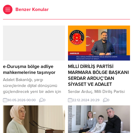
Benzer Konular
e-Duruşma bölge adliye
MİLLİ DİRİLİŞ PARTİSİ
mahkemelerine taşınıyor
MARMARA BÖLGE BAŞKANI
SERDAR ARDUÇ’DAN
Adalet Bakanlığı, yargı
SİYASET VE ADALET
süreçlerinde dijital dönüşümü
güçlendirecek yeni bir adım için
Serdar Arduç, Milli Diriliş Partisi
harekete geçti.
Marmara Bölge Başkanı olarak
30.05.2026 00:00
0
22.12.2024 20:29
0
yaptığı açıklamada, siyasetle ilgili
önemli bir görüş paylaştı. Arduç,
“Siyaset herkesin işi değil,
siyasetçi olmak adaletli olmak
demektir” şeklinde konuşarak,