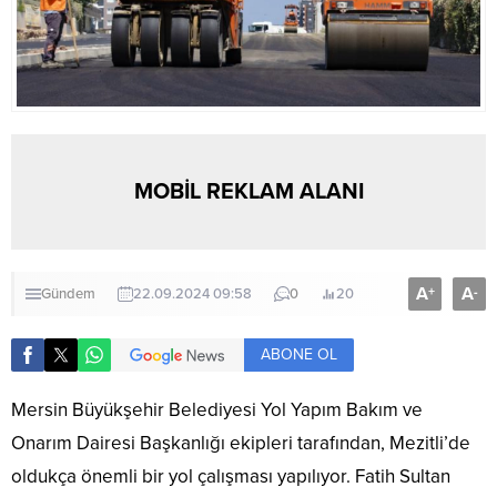
MOBİL REKLAM ALANI
A
A
+
-
Gündem
22.09.2024 09:58
0
20
ABONE OL
Mersin Büyükşehir Belediyesi Yol Yapım Bakım ve
Onarım Dairesi Başkanlığı ekipleri tarafından, Mezitli’de
oldukça önemli bir yol çalışması yapılıyor. Fatih Sultan