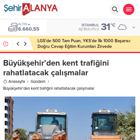
31
ALTIN
°C
İSTANBUL
6.660,55
AZ BULUTLU
LGS’de 500 Tam Puan, YKS’de İlk 1000 Başarısı:
Doğru Cevap Eğitim Kurumları Zirvede
Büyükşehir’den kent trafiğini
rahatlatacak çalışmalar
Anasayfa
Gündem
Büyükşehir’den kent trafiğini rahatlatacak çalışmalar