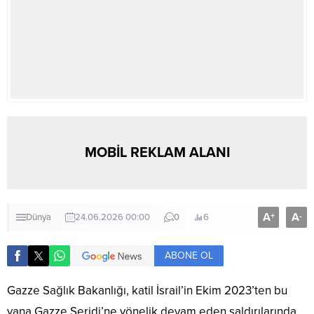
MOBİL REKLAM ALANI
A
A
+
-
Dünya
24.06.2026 00:00
0
6
ABONE OL
Gazze Sağlık Bakanlığı, katil İsrail’in Ekim 2023’ten bu
yana Gazze Şeridi’ne yönelik devam eden saldırılarında