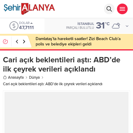
31
DOLAR
°C
İSTANBUL
47,7111
PARÇALI BULUTLU
Damlataş’ta hareketli saatler! Zizi Beach Club’a
polis ve belediye ekipleri geldi
Cari açık beklentileri aştı: ABD’de
ilk çeyrek verileri açıklandı
Anasayfa
Dünya
Cari açık beklentileri aştı: ABD’de ilk çeyrek verileri açıklandı