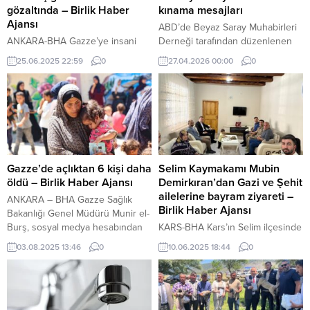
gözaltında – Birlik Haber
kınama mesajları
Ajansı
ABD’de Beyaz Saray Muhabirleri
ANKARA-BHA Gazze’ye insani
Derneği tarafından düzenlenen
yardım ulaştırmak amacıyla Mısır’a
yemekte yaşanan silahlı saldırı,
25.06.2025 22:59
0
27.04.2026 00:00
0
giden Yedi Başak İnsani Yardım
uluslararası kamuoyunda geniş
Derneği Temsilcisi Ali Rıza Topkan
yankı uyandırdı. Dünya liderleri,
(36) ve ailesi, Kahire
sosyal medya üzerinden yaptıkları
Havalimanı’nda 3 gün önce
açıklamalarla saldırıyı kınarken,
gerekçe gösterilmeden gözaltına
etkinliğe katılanların güvende
alındı. Topkan’ın eşi Rahime
olmasından duydukları
Topkan (38) ile çocukları Zeynep
memnuniyeti dile getirdi.
(8), Meryem (6), Ebubekir (4) ve 7
Gazze’de açlıktan 6 kişi daha
Selim Kaymakamı Mubin
aylık Aksa’dan o günden beri
öldü – Birlik Haber Ajansı
Demirkıran’dan Gazi ve Şehit
haber...
ailelerine bayram ziyareti –
ANKARA – BHA Gazze Sağlık
Birlik Haber Ajansı
Bakanlığı Genel Müdürü Munir el-
Burş, sosyal medya hesabından
KARS-BHA Kars’ın Selim ilçesinde
yaptığı açıklamada, açlık
Kaymakam Mubin Demirkıran,
03.08.2025 13:46
0
10.06.2025 18:44
0
nedeniyle yaşamını yitirenlerin
Kurban Bayramı dolayısıyla Gazi
sayısının 93’ü çocuk olmak üzere
ve Şehit ailelerini ziyaret ederek
175’e yükseldiğini duyurdu.
bayramlarını kutladı. Vatan için
Yardım bekleyen sivillere ateş
canlarını feda eden şehitlerimizin