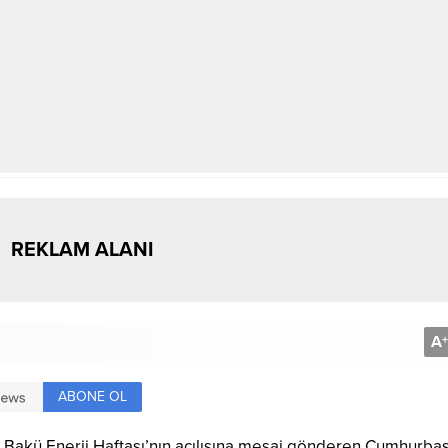
REKLAM ALANI
A
+
ABONE OL
Bakü Enerji Haftası’nın açılışına mesaj gönderen Cumhurba