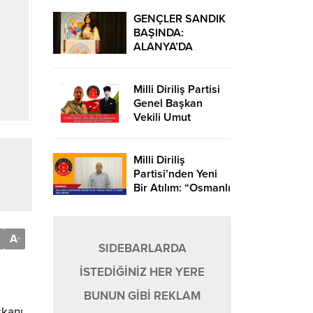
YATAĞI KAPANDI,
TAŞKIN YAŞANDI!
GENÇLER SANDIK
BAŞINDA:
ALANYA’DA
DEMOKRASİ
ŞÖLENİ
Milli Diriliş Partisi
Genel Başkan
Vekili Umut
Demir’den Basın
Açıklaması: “İnsanı
Yaşat Ki Devlet
Milli Diriliş
Yaşasın
Partisi’nden Yeni
Bir Atılım: “Osmanlı
Projesi” ile Hibrit
Araç Üretimi
A
-
SIDEBARLARDA
İSTEDİĞİNİZ HER YERE
BUNUN GİBİ REKLAM
şkanı