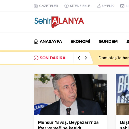
GAZETELER
SİTENE EKLE
ÜYELİK
İ
ANASAYFA
EKONOMİ
GÜNDEM
S
SON DAKİKA
Damlataş’ta hare
Mansur Yavaş, Beypazarı’nda
Başk
iftar yemeğine katıldı,
sahi