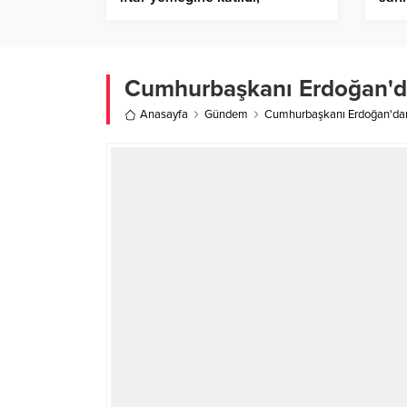
Cumhurbaşkanlığı seçimi
hakkında konuştu – Birlik
Haber Ajansı
Cumhurbaşkanı Erdoğan'da
Anasayfa
Gündem
Cumhurbaşkanı Erdoğan'dan 