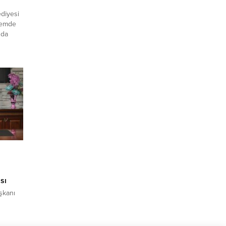
diyesi
ndemde
uda
cilere
diyor.
ürmeyen
inatı
sı
şkanı
yelik”
ıl 3 ay
aşkanı