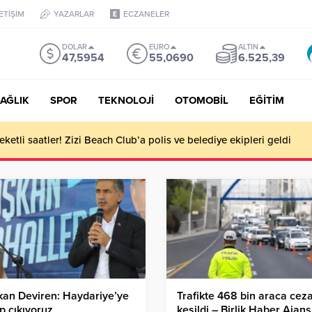
LETİŞİM
YAZARLAR
ECZANELER
DOLAR
EURO
ALTIN
47,5954
55,0690
6.525,39
AĞLIK
SPOR
TEKNOLOJİ
OTOMOBİL
EĞİTİM
ketli saatler! Zizi Beach Club’a polis ve belediye ekipleri geldi
an Deviren: Haydariye’ye
Trafikte 468 bin araca cez
p çıkıyoruz
kesildi – Birlik Haber Ajans