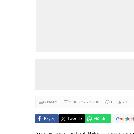
Gündem
01.06.2026 00:00
0
23
Paylaş
Tweetle
Gönder
Azerbaycan’ın başkenti Bakü’de düzenlenen 