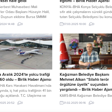
ksel hale geldi
eğitimi – Birlik Haber Ajansı
Serbest Muhasebeci Mali
KONYA–BHA Konya Selçuklu Bele
ler Odası Başkanı Hüseyin Halil,
sıfır atık çalışmalarını sürekli gü
 Duysun ekibine Bursa SMMM
tutan Selçuklu Belediyesi bu kon
uhasebe Fest ile ilgili bilgi verdi.
önemli bir etkiye sahip olan öğren
.2024 14:48
0
07.03.2025 10:00
0
(İGFA) – Bursa SMMM Odası
sıfır atık eğitimi vermeye devam e
 Hüseyin Halil, meslektaşları ile
Konya’da yaptığı örnek sıfır atık
, mesleğin sıkıcı olan havasından
faaliyetleri ile çevre ve sıfır atık
şmak ve mesleğe ve geleceğe
hassasiyetini gündeminden düş
 daha rahat ortamlarda konuşmak
Selçuklu Belediyesi geleceğin tem
eçim döneminde...
olan öğrencilere sıfır atık bilincini
aşılamak...
a Aralık 2024’te yolcu trafiği
Kağızman Belediye Başkanı
 60 oldu – Birlik Haber Ajansı
Mehmet Alkan “Silahlı terör
örgütüne üyelik” suçundan
HA Kars Harakani Havalimanı’nda
yargılandı – Birlik Haber Ajan
yında, iç hat yolcu trafiğinin 41 bin
ğu açıklandı. T.C. Ulaştırma ve
KARS-BHA Kağızman Belediye Ba
 Bakanlığı Devlet Hava Meydanları
Mehmet Alkan’a “terör örgütüne ü
.2025 20:52
0
21.02.2025 00:16
0
si (DHMİ) Genel Müdürlüğü, Kars
suçundan yargılandığı davadan 6 y
i Havalimanı’nın 2024 yılı Aralık
ceza verildi. Kağızman Belediye B