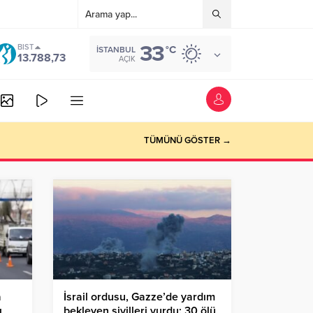
33
BIST
°C
İSTANBUL
13.788,73
AÇIK
TÜMÜNÜ GÖSTER →
a
İsrail ordusu, Gazze’de yardım
ı
bekleyen sivilleri vurdu: 30 ölü,