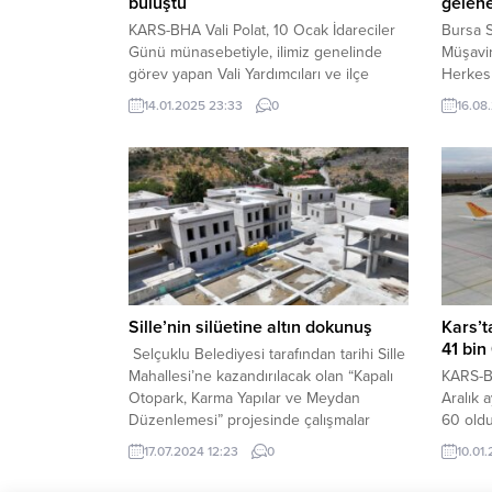
buluştu
gelene
KARS-BHA Vali Polat, 10 Ocak İdareciler
Bursa 
Günü münasebetiyle, ilimiz genelinde
Müşavir
görev yapan Vali Yardımcıları ve ilçe
Herkes
Kaymakamlarının günlerini kutlayarak,
Odası M
14.01.2025 23:33
0
16.08
mülki idare amirlerine görevlerinde
BURSA 
kolaylıklar ve başarılar diledi.
Başkanı
her yıl
uzakla
ilişkin
adın, s
Sille’nin silüetine altın dokunuş
Kars’t
41 bin
Selçuklu Belediyesi tarafından tarihi Sille
Mahallesi’ne kazandırılacak olan “Kapalı
KARS-B
Otopark, Karma Yapılar ve Meydan
Aralık a
Düzenlemesi” projesinde çalışmalar
60 oldu
aralıksız devam ediyor. Başkan
Altyapı
17.07.2024 12:23
0
10.01
Pekyatırmacı çalışma alanını ziyaret
İşletme
ederek proje hakkında yetkililerden bilgi
Harakan