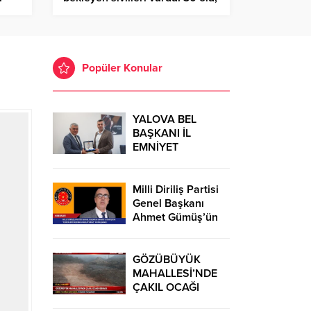
100 yaralı – Birlik Haber Ajansı
Popüler Konular
YALOVA BEL
BAŞKANI İL
EMNİYET
MÜDÜRÜ’NÜ
ZİYARET
Milli Diriliş Partisi
Genel Başkanı
Ahmet Gümüş’ün
“Ezberleri
Bozmaya
Geliyoruz”
GÖZÜBÜYÜK
Konuşması
MAHALLESİ’NDE
ÇAKIL OCAĞI
İDDİASI: DERE