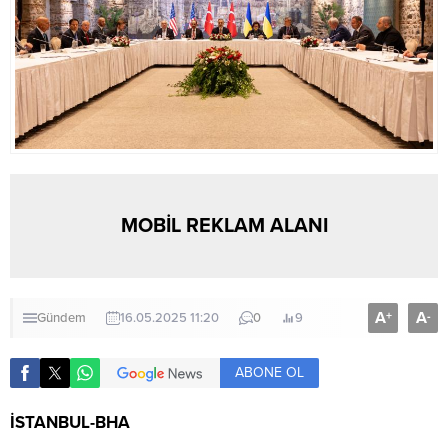
MOBİL REKLAM ALANI
A
A
+
-
Gündem
16.05.2025 11:20
0
9
ABONE OL
İSTANBUL-BHA