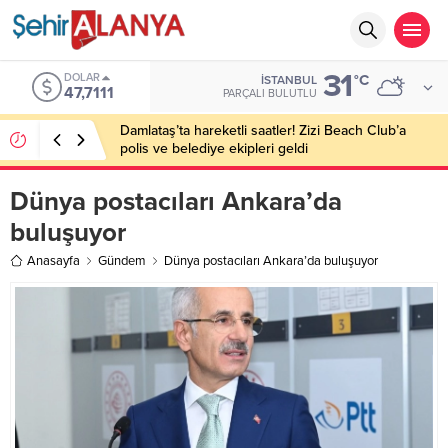
31
DOLAR
°C
İSTANBUL
47,7111
PARÇALI BULUTLU
Damlataş’ta hareketli saatler! Zizi Beach Club’a
polis ve belediye ekipleri geldi
Dünya postacıları Ankara’da
buluşuyor
Anasayfa
Gündem
Dünya postacıları Ankara’da buluşuyor