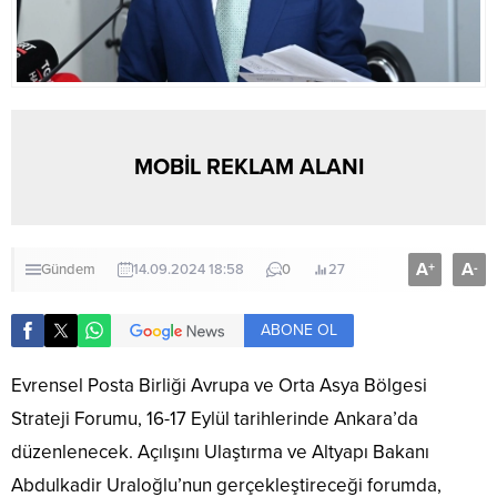
MOBİL REKLAM ALANI
A
A
+
-
Gündem
14.09.2024 18:58
0
27
ABONE OL
Evrensel Posta Birliği Avrupa ve Orta Asya Bölgesi
Strateji Forumu, 16-17 Eylül tarihlerinde Ankara’da
düzenlenecek. Açılışını Ulaştırma ve Altyapı Bakanı
Abdulkadir Uraloğlu’nun gerçekleştireceği forumda,