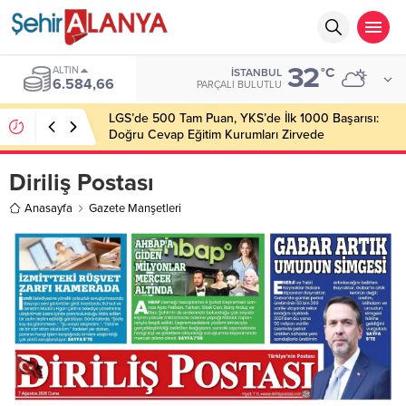
32
ALTIN
°C
İSTANBUL
6.584,66
PARÇALI BULUTLU
LGS’de 500 Tam Puan, YKS’de İlk 1000 Başarısı:
Doğru Cevap Eğitim Kurumları Zirvede
Diriliş Postası
Anasayfa
Gazete Manşetleri