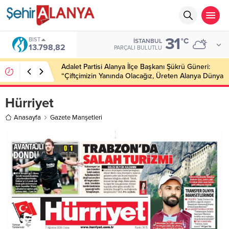
31
BIST
°C
İSTANBUL
13.798,82
PARÇALI BULUTLU
Adalet Partisi Alanya İlçe Başkanı Şükrü Güneri:
“Çiftçimizin Yanında Olacağız, Üreten Alanya Dünya
Markası Olacak”
Hürriyet
Anasayfa
Gazete Manşetleri