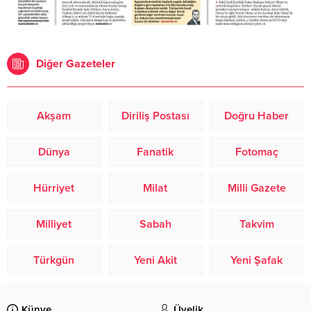
Diğer Gazeteler
Akşam
Diriliş Postası
Doğru Haber
Dünya
Fanatik
Fotomaç
Hürriyet
Milat
Milli Gazete
Milliyet
Sabah
Takvim
Türkgün
Yeni Akit
Yeni Şafak
Künye
Üyelik