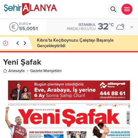
32
EURO
°C
İSTANBUL
55,0051
PARÇALI BULUTLU
Kıbrıs’ta Keçiboynuzu Çalıştayı Başarıyla
Gerçekleştirildi
Yeni Şafak
Anasayfa
Gazete Manşetleri