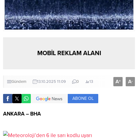
MOBİL REKLAM ALANI
A
A
+
-
Gündem
13.10.2025 11:09
0
13
ABONE OL
ANKARA – BHA