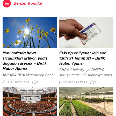
Benzer Konular
Yeni haftada hava
Eski tip ehliyetler için son
sıcaklıkları artıyor, yağış
tarih 31 Temmuz! – Birlik
doğuda sürecek – Birlik
Haber Ajansı
Haber Ajansı
CHP’li 4 belediyeye DHKP/C
ANKARA-BHA Meteoroloji Genel
soruşturması: 25 şüpheliye dava
Müdürlüğü, yeni haftaya ilişkin
ANKARA-BHA Nüfus ve
13.04.2025 17:02
0
28.04.2025 15:23
0
hava durumu tahminlerini
Vatandaşlık İşleri Genel
paylaştı. Buna göre, yarından
Müdürlüğü, 2016 öncesi
itibaren batı kesimlerden
düzenlenen eski tip sürücü
başlayarak hava sıcaklıklarında
belgelerinin 31 Temmuz 2025
artış bekleniyor. Hafta ortasına
tarihinde geçerliliğini
doğru ise sıcaklıkların yer yer
kaybedeceğini açıkladı.