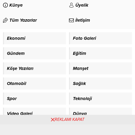
Ordu’ya kazandırdığı göletlerden
sorun yok” ifadelerini kullandı.
Künye
Üyelik
bir tanesi olan Akkuş Argan
yayla göletindeki düzenleme
Tüm Yazarlar
İletişim
çalışmalarında sona gelindi.
Fatsa’nın tarihi mirası gün
yüzüne çıkıyor İçeriği Görüntüle
Ekonomi
Foto Galeri
Başkan Güler’in öncülüğünde
Ordu...
Gündem
Eğitim
Köşe Yazıları
Manşet
Otomobil
Sağlık
Spor
Teknoloji
Video Galeri
Dünya
REKLAMI KAPAT
Gazete Manşetleri
Sitene Ekle