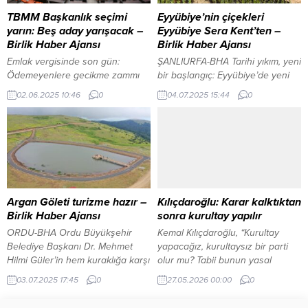
mevsim normallerinin üzerine
Müdürlüğün sosyal medya
çıkacağı öngörülüyor. Meteoroloji
hesabından yapılan açıklamada,
TBMM Başkanlık seçimi
Eyyübiye’nin çiçekleri
Genel Müdürlüğü Hava Tahmin
eski tip ehliyet sahiplerinin, belge
yarın: Beş aday yarışacak –
Eyyübiye Sera Kent’ten –
Uzmanı Fevzi Burak Tekin, yurt
değişimi işlemleri için son
Birlik Haber Ajansı
Birlik Haber Ajansı
genelinde etkili olan soğuk ve
tarihten önce başvurularını
Emlak vergisinde son gün:
ŞANLIURFA-BHA Tarihi yıkım, yeni
yağışlı...
tamamlamaları gerektiği
Ödemeyenlere gecikme zammı
bir başlangıç: Eyyübiye’de yeni
hatırlatıldı....
uygulanacak ANKARA-BHA
bir sayfa İçeriği Görüntüle
02.06.2025 10:46
0
04.07.2025 15:44
0
Türkiye Büyük Millet Meclisi’nde
Eyyübiye Belediyesi, kendi
(TBMM) 28. Yasama Dönemi ikinci
seralarında yetiştirdiği fidan ve
devre Meclis Başkanlığı seçimi
süs bitkileriyle ilçedeki parkları
yarın yapılacak. Seçimde beş
yeşillendirerek hem çevreyi
aday yarışacak, oylama gizli
güzelleştiriyor hem de belediye
yapılacak. AK Parti, mevcut
bütçesine katkıda bulunarak
Meclis Başkanı ve İstanbul
büyük tasarruf sağlıyor. Eyyübiye
Milletvekili Numan Kurtulmuş’u
Belediyesi Serakent ile Çevre
Argan Göleti turizme hazır –
Kılıçdaroğlu: Karar kalktıktan
yeniden aday gösterirken;
Koruma ve Kontrol Müdürlüğü
Birlik Haber Ajansı
sonra kurultay yapılır
CHP’nin adayı Artvin Milletvekili
fidanlığında yetiştirilen süs
ORDU-BHA Ordu Büyükşehir
Kemal Kılıçdaroğlu, “Kurultay
Uğur Bayraktutan, ...
bitkileri, ilçenin...
Belediye Başkanı Dr. Mehmet
yapacağız, kurultaysız bir parti
Hilmi Güler’in hem kuraklığa karşı
olur mu? Tabii bunun yasal
önlem almak hem de tarım,
zeminde yapılması lazım. Şu an
03.07.2025 17:45
0
27.05.2026 00:00
0
turizm ve hayvancılık gibi
bir tedbir kararı var; bu karar
faaliyetlerin yapılabilmesi için
kalktıktan sonra kurultay yapılır,