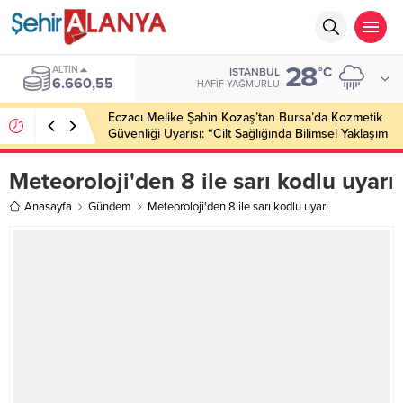
28
ALTIN
°C
İSTANBUL
6.660,55
HAFIF YAĞMURLU
Eczacı Melike Şahin Kozaş’tan Bursa’da Kozmetik
Güvenliği Uyarısı: “Cilt Sağlığında Bilimsel Yaklaşım
ve Güvenilir Ürün Kullanımı Hayati Önem Taşıyor”
Meteoroloji'den 8 ile sarı kodlu uyarı
Anasayfa
Gündem
Meteoroloji'den 8 ile sarı kodlu uyarı