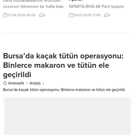
hafta müsabakalarının ardından
sezonun bitmesine bir hafta kala
ISPARTA-BHA AK Parti Isparta
şampiyonluğu garantileyerek
Kadın Kolları İl Başkanlığı
27.04.2026 00:00
0
29.07.2025 17:09
0
Trendyol 1. Lig’e yükselme
tarafından düzenlenen İl Danışma
başarısı gösteren Bursaspor,
Meclisi Toplantısı, AK Parti Genel
düzenlenen törenle kupasını aldı.
Merkez Kadın Kolları heyetinin
katılımıyla gerçekleştirildi.
Toplantıya, AK Parti Kadın Kolları
Genel Merkez yöneticileri, il ve
Bursa’da kaçak tütün operasyonu:
ilçe teşkilat üyeleri ile çok sayıda
partili kadın katılım sağladı.
Binlerce makaron ve tütün ele
Programda, teşkilatın yürüttüğü
geçirildi
çalışmalar kapsamlı şekilde
değerlendirildi;...
Anasayfa
Asayiş
Bursa’da kaçak tütün operasyonu: Binlerce makaron ve tütün ele geçirildi