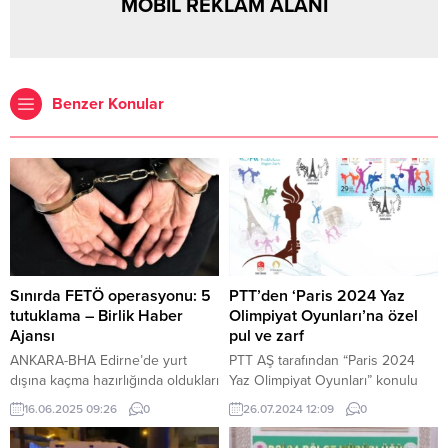
MOBİL REKLAM ALANI
Benzer Konular
Sınırda FETÖ operasyonu: 5
PTT’den ‘Paris 2024 Yaz
tutuklama – Birlik Haber
Olimpiyat Oyunları’na özel
Ajansı
pul ve zarf
ANKARA-BHA Edirne’de yurt
PTT AŞ tarafından “Paris 2024
dışına kaçma hazırlığında oldukları
Yaz Olimpiyat Oyunları” konulu
tespit edilen 5 FETÖ şüphelisi,
anma pulu ve ilkgün zarfı 26
16.06.2025 09:26
0
26.07.2024 12:09
0
polis ekiplerinin düzenlediği
Temmuz 2024 tarihinde tedavüle
operasyonla yakalandı.
sunuldu. İSTANBUL (İGFA) – PTT