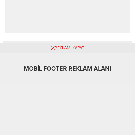
REKLAMI KAPAT
MOBİL REKLAM ALANI
MOBİL FOOTER REKLAM ALANI
A
A
+
-
Asayiş
28.05.2026 00:00
0
9
ABONE OL
Osmangazi’de kaçak tütün satışına yönelik düzenlenen
operasyonda 3 şüpheli yakalanırken, iş yerinde yapılan
aramada binlerce doldurulmuş ve boş makaron ile