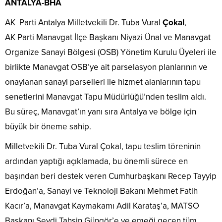
ANTALYA-BHA
AK Parti Antalya Milletvekili Dr. Tuba Vural
Çokal
,
AK Parti Manavgat İlçe Başkanı Niyazi Ünal ve Manavgat
Organize Sanayi Bölgesi (OSB) Yönetim Kurulu Üyeleri ile
birlikte Manavgat OSB’ye ait parselasyon planlarının ve
onaylanan sanayi parselleri ile hizmet alanlarının tapu
senetlerini Manavgat Tapu Müdürlüğü’nden teslim aldı.
Bu süreç, Manavgat’ın yanı sıra Antalya ve bölge için
büyük bir öneme sahip.
Milletvekili Dr. Tuba Vural Çokal, tapu teslim töreninin
ardından yaptığı açıklamada, bu önemli sürece en
başından beri destek veren Cumhurbaşkanı Recep Tayyip
Erdoğan’a, Sanayi ve Teknoloji Bakanı Mehmet Fatih
Kacır’a, Manavgat Kaymakamı Adil Karataş’a, MATSO
Başkanı Seydi Tahsin Güngör’e ve emeği geçen tüm