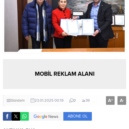
MOBİL REKLAM ALANI
A
A
+
-
Gündem
23.01.2025 00:19
0
39
ABONE OL