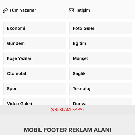
sıfatıyla yer aldı. Şüphelilerden
kuyunun içme suyu kalitesinin
Tüm Yazarlar
İletişim
5’inin tutuklu olduğu öğrenildi.
yüksek olduğu ve rezervinin çok
Kulüplerin statüsü iddianamede
iyi durumda olduğu bildirildi.
yer aldı İddianamede,
Erdoğan DEMİR /...
Ekonomi
Foto Galeri
Zonguldakspor Futbol Kulübü AŞ
“suçtan zarar gören” olarak
gösterilirken, Ankaraspor ve...
Gündem
Eğitim
Köşe Yazıları
Manşet
Otomobil
Sağlık
Spor
Teknoloji
Video Galeri
Dünya
REKLAMI KAPAT
Gazete Manşetleri
Sitene Ekle
MOBİL FOOTER REKLAM ALANI