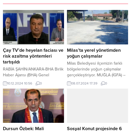
Çay TV’de heyelan faciası ve
Milas’ta yerel yönetimden
risk azaltma yöntemleri
yoğun çalışmalar
tartışıldı
Milas Belediyesi ilçemizin farklı
RABİA ŞAHİN/ANKARA-BHA Birlik
bölgelerinde yoğun çalışmalar
Haber Ajansı (BHA) Genel
gerçekleştiriyor. MUĞLA (İGFA) –
Müdürü Gazeteci Muhammet
Milas Belediye Başkanı Fevzi
10.12.2024 10:56
0
08.07.2024 17:39
0
Kaçar’ın Çay TV ekranlarında
Topuz’un gerçekleştirdiği mahalle
Ankara’dan gerçekleştirdiği
ziyaretlerinde çalışma yapılması
‘’Başkent’ten Karadeniz
noktasında tespit ettiği alanlar,
Gündemi’’ adlı programda
muhtar ve vatandaşların talepleri
Artvin’de yaşanan heyelan faciası
doğrultusunda gerçekleşen
konuşuldu. Programda Afet ve
hizmetler kırsal ve merkez
Acil Durum (AFAD) Deprem ve
mahallelerde hız kesmeden
Risk Azaltma Genel Müdürü Prof.
sürüyor. İlçemizi daha modern bir
Dursun Özbek: Mali
Sosyal Konut projesinde 6