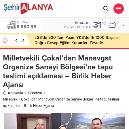
31
ALTIN
°C
İSTANBUL
6.660,55
PARÇALI BULUTLU
LGS’de 500 Tam Puan, YKS’de İlk 1000 Başarısı:
Doğru Cevap Eğitim Kurumları Zirvede
Milletvekili Çokal’dan Manavgat
Organize Sanayi Bölgesi’ne tapu
teslimi açıklaması – Birlik Haber
Ajansı
Anasayfa
Gündem
Milletvekili Çokal’dan Manavgat Organize Sanayi Bölgesi’ne tapu teslimi
açıklaması – Birlik Haber Ajansı