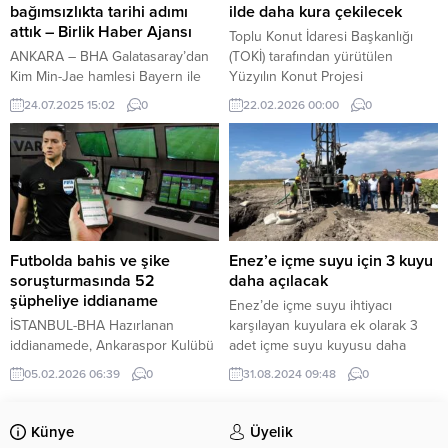
Dr. Orhan Tatar ile Jeofizik
görüntüye kavuşturmak için
bağımsızlıkta tarihi adımı
ilde daha kura çekilecek
Yüksek Mühendisi Dr. Süleyman
çalışmalarını sürdüren Milas
attık – Birlik Haber Ajansı
Toplu Konut İdaresi Başkanlığı
Basa değerlendirmelerde...
Belediyesi...
ANKARA – BHA Galatasaray’dan
(TOKİ) tarafından yürütülen
Kim Min-Jae hamlesi Bayern ile
Yüzyılın Konut Projesi
temas başladı İçeriği Görüntüle
kapsamında bu hafta 6 ilde daha
24.07.2025 15:02
0
22.02.2026 00:00
0
Başkan Özbek, Galatasaray’ın
kura çekilişi yapılacak. Şu ana
Bankalar Birliği’nden çıkışını ilk
kadar 69 ilde toplam 312 bin 290
gündeme getiren kulüp olduğunu
konutun hak sahipleri belirlendi.
vurgulayarak, “22 Temmuz Salı
günü itibariyle ana para ve
faizlerin tamamını ödeyerek bu
süreci resmen tamamladık. Mali
bağımsızlık için en kritik eşiği
Futbolda bahis ve şike
Enez’e içme suyu için 3 kuyu
geçtik. Zamanında projemize
soruşturmasında 52
daha açılacak
karşı...
şüpheliye iddianame
Enez’de içme suyu ihtiyacı
İSTANBUL-BHA Hazırlanan
karşılayan kuyulara ek olarak 3
iddianamede, Ankaraspor Kulübü
adet içme suyu kuyusu daha
sahibi Ahmet Okatan, Ankaraspor
açılarak ilerleyen günlerde
05.02.2026 06:39
0
31.08.2024 09:48
0
Kulübü Başkanı Mehmet Emin
vatandaşların hizmetine sunularak
Katipoğlu ile Nazillispor Başkanı
şebekeye bağlanacak. Yenice
Şahin Kaya’nın da aralarında
köyde bulunan 5 adet mevcut
Künye
Üyelik
bulunduğu 52 kişi “şüpheli”
kuyuya ilave olarak açılan 3 adet