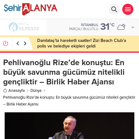
31
BIST
°C
İSTANBUL
13.703,13
PARÇALI BULUTLU
Damlataş’ta hareketli saatler! Zizi Beach Club’a
polis ve belediye ekipleri geldi
Pehlivanoğlu Rize’de konuştu: En
büyük savunma gücümüz nitelikli
gençliktir – Birlik Haber Ajansı
Anasayfa
Dünya
Pehlivanoğlu Rize’de konuştu: En büyük savunma gücümüz nitelikli gençliktir
– Birlik Haber Ajansı