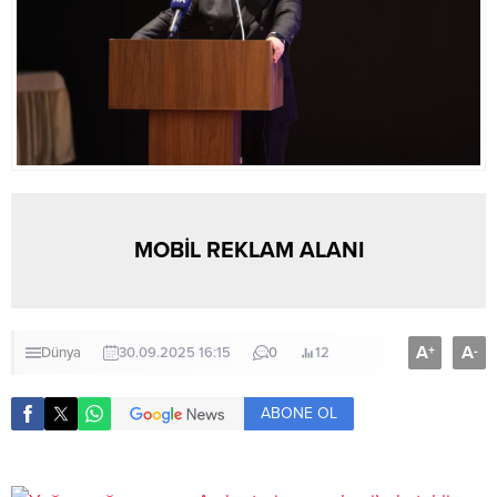
MOBİL REKLAM ALANI
A
A
+
-
Dünya
30.09.2025 16:15
0
12
ABONE OL