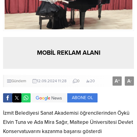
MOBİL REKLAM ALANI
A
A
+
-
Gündem
12.09.2024 11:28
0
20
ABONE OL
İzmit Belediyesi Sanat Akademisi öğrencilerinden Öykü
Elvin Tuna ve Ada Mira Sağır, Maltepe Üniversitesi Devlet
Konservatuvarını kazanma başarısı gösterdi