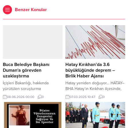
Benzer Konular
Buca Belediye Başkanı
Hatay Kırıkhan’da 3.6
Duman'a görevden
büyüklüğünde deprem –
uzaklaştırma
Birlik Haber Ajansı
İçişleri Bakanlığı, hakkında
Hatay yeniden doğuyor… HATAY–
yürütülen soruşturma
BHA Hatay’ın Kırıkhan ilçesinde,
kapsamında tutuklanan Buca
saat 09:45’te 3.6 büyüklüğünde
08.06.2026 00:00
0
07.03.2025 10:47
0
Belediye Başkanı Görkem
bir deprem meydana geldi. Afet
Duman’ın görevden
ve Acil Durum Yönetimi
uzaklaştırıldığını açıkladı.
Başkanlığı (AFAD) verilerine göre,
depremin merkez üssü 36.52667
kuzey enlemi ve 36.42139 doğu