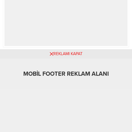
REKLAMI KAPAT
MOBİL REKLAM ALANI
MOBİL FOOTER REKLAM ALANI
A
A
+
-
Manşet
10.03.2026 00:00
0
14
ABONE OL
Galatasaray Başkanı Dursun Özbek, kulübün gelecek