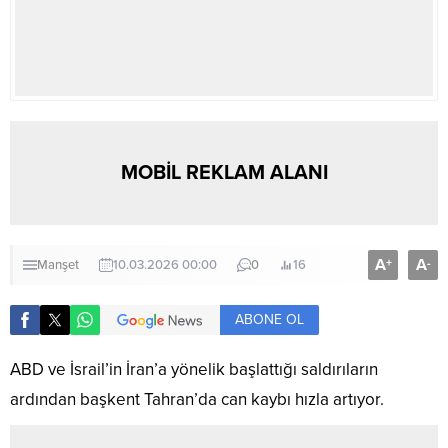
MOBİL REKLAM ALANI
A
A
+
-
Manşet
10.03.2026 00:00
0
16
ABONE OL
ABD ve İsrail’in İran’a yönelik başlattığı saldırıların
ardından başkent Tahran’da can kaybı hızla artıyor.