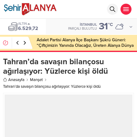
31
ALTIN
°C
İSTANBUL
6.529,72
PARÇALI BULUTLU
Adalet Partisi Alanya İlçe Başkanı Şükrü Güneri:
“Çiftçimizin Yanında Olacağız, Üreten Alanya Dünya
Markası Olacak”
Tahran’da savaşın bilançosu
ağırlaşıyor: Yüzlerce kişi öldü
Anasayfa
Manşet
Tahran’da savaşın bilançosu ağırlaşıyor: Yüzlerce kişi öldü