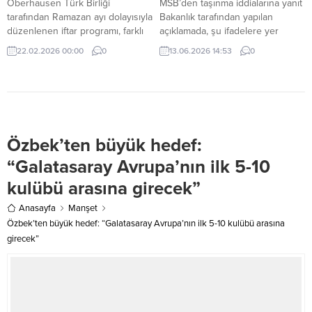
Oberhausen Türk Birliği
MSB’den taşınma iddialarına yanıt
tarafından Ramazan ayı dolayısıyla
Bakanlık tarafından yapılan
düzenlenen iftar programı, farklı
açıklamada, şu ifadelere yer
inanç ve kültürlerden çok sayıda
verildi: “Basında yer alan İzmir
22.02.2026 00:00
0
13.06.2026 14:53
0
davetliyi aynı sofrada buluşturdu.
Çiğli’de konuşlu 2’nci Ana Jet Üs
Komutanlığı ve Uçuş Okulunun
Manisa’nın Akhisar ilçesine
taşınacağı bilgisi doğru değildir.
Artan ihtiyaçlar doğrultusunda
Manisa’daki Akhisar Hava Meydan
Özbek’ten büyük hedef:
Komutanlığının kabiliyetlerinin
geliştirilerek daha etkin
“Galatasaray Avrupa’nın ilk 5-10
kullanılmasına yönelik çalışmalar
kulübü arasına girecek”
devam etmektedir.”
Anasayfa
Manşet
Özbek’ten büyük hedef: “Galatasaray Avrupa’nın ilk 5-10 kulübü arasına
girecek”