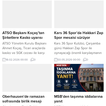
BİRLİKTE KURDUK, GELECEĞİ DE
doğumunun 110. yılında Esenler
BİRLİKTE İNŞA EDECEĞİZ!”
Belediyesi tarafından
Aydınlık Geleceğin Partisi Genel
gerçekleştirilen sempozyumla
Başkanı Murat Danacı, yaptığı
anıldı ve anlatıldı.
tarihi nitelikteki açıklamayla
Türkiye’de toplumsal barışa ve
milli birlik ruhuna çağrıda
ATSO Başkanı Koçaş’tan
Kars 36 Spor’da Hakkari Zap
bulundu. Danacı, “Türk, Kürt,
Şirketlere Kasko uyarısı
Spor mesaisi sürüyor
Alevi, Çerkez, Laz, Süryani,...
ATSO Yönetim Kurulu Başkanı
Kars 36 Spor Kulübü, Çarşamba
Ahmet Koçaş, Ticari araçlarda
günü Hakkari Zap Spor ile
kasko ve SGK cezası ile karşı
oynayacağı önemli karşılaşmanın
karşıya kalınmaması adına üyelere
hazırlıklarını yoğun tempoda
18.02.2026 00:00
0
03.05.2026 00:00
0
uyarılarda bulundu.
sürdürüyor.
Oberhausen’de ramazan
MSB’den taşınma iddialarına
sofrasında birlik mesajı
yanıt