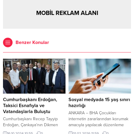
MOBİL REKLAM ALANI
Benzer Konular
Cumhurbaşkanı Erdoğan,
Sosyal medyada 15 yaş sınırı
Taksici Esnafıyla ve
hazırlığı
Vatandaşlarla Buluştu
ANKARA – BHA Çocukları
Cumhurbaşkanı Recep Tayyip
internetin zararlarından korumak
Erdoğan, Çankaya’nın Dikmen
amacıyla yapılacak düzenleme
semtinde bulunan Hatça Ana
kapsamında, ebeveyn izni olsa
16.10.2024 10:55
0
01.02.2026 11:59
0