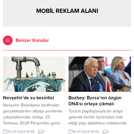
MOBİL REKLAM ALANI
Benzer Konular
Nevşehir’de su kesintisi
Bozbey: Bursa’nın özgün
DNA’sı ortaya çıkmalı
Nevşehir Belediyesi tarafından
gerçekleştirilen altyapı yenileme
Turizm paydaşlarıyla bir araya
çalışmalarından dolayı, 25
gelerek kentin turizmden hak
Temmuz 2024 Perşembe günü
ettiği payı alabilmesi noktasında
08.00-24.00 saatleri arasında
fikir alışverişinde bulunan Bursa
25.07.2024 10:58
0
16.07.2024 18:00
0