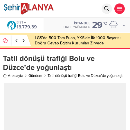
29
BIST
°C
İSTANBUL
13.779,39
HAFIF YAĞMURLU
LGS’de 500 Tam Puan, YKS’de İlk 1000 Başarısı:
Doğru Cevap Eğitim Kurumları Zirvede
Tatil dönüşü trafiği Bolu ve
Düzce’de yoğunlaştı
Anasayfa
Gündem
Tatil dönüşü trafiği Bolu ve Düzce’de yoğunlaştı