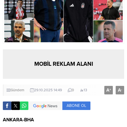
MOBİL REKLAM ALANI
A
A
+
-
Gündem
29.10.2025 14:49
0
13
ABONE OL
ANKARA-BHA