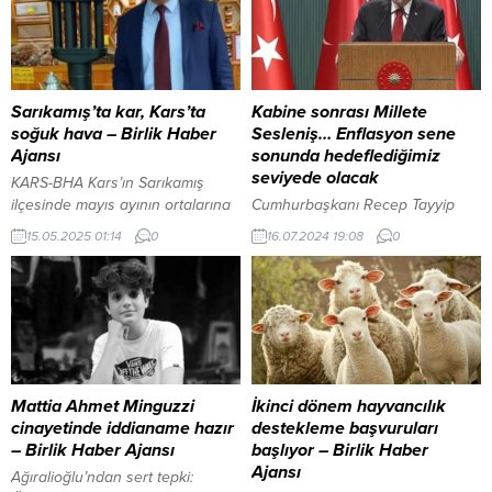
Sarıkamış’ta kar, Kars’ta
Kabine sonrası Millete
soğuk hava – Birlik Haber
Sesleniş… Enflasyon sene
Ajansı
sonunda hedeflediğimiz
seviyede olacak
KARS-BHA Kars’ın Sarıkamış
ilçesinde mayıs ayının ortalarına
Cumhurbaşkanı Recep Tayyip
yaklaşılmışken, yeniden kar
Erdoğan,Cumhurbaşkanlığı
15.05.2025 01:14
0
16.07.2024 19:08
0
yağışı etkili oldu. Dondurucu
Külliyesi’ndeki Cumhurbaşkanlığı
soğuk ve kar hayatı olumsuz
Kabine Toplantısı’nın ardından
etkiledi. Yüksek rakımlı
millete seslendi. Geçen aydan
bölgelerde beyaza bürünen
itibaren enflasyonun ateşi
doğa, adeta kış mevsimine geri
düşmeye başladığını ifade eden
dönüldüğünü hissettirdi. Aynı
Cumhurbaşkanı Erdoğan, sene
saatlerde Kars merkezde ise
sonunda enflasyonu
dondurucu soğuk kendini
hedefledikleri seviyelere
Mattia Ahmet Minguzzi
İkinci dönem hayvancılık
gösterdi. Vatandaşlar sabah
indireceklerini söyledi. ANKARA
cinayetinde iddianame hazır
destekleme başvuruları
saatlerinde buz gibi havaya
(İGFA) – Cumhurbaşkanı Recep
– Birlik Haber Ajansı
başlıyor – Birlik Haber
uyanırken, Sarıkamış’ta kar...
Tayyip Erdoğan,
Ajansı
Ağıralioğlu’ndan sert tepki:
Cumhurbaşkanlığı Külliyesi’nde