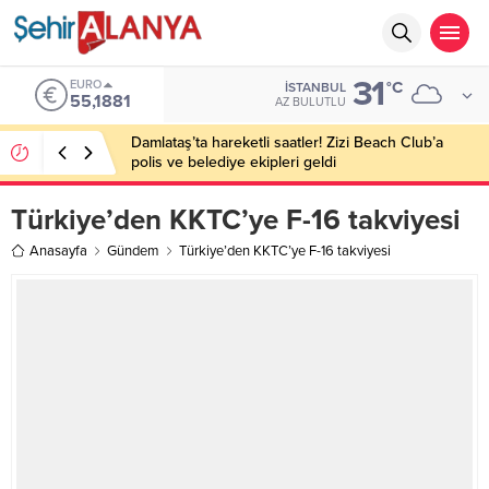
31
EURO
°C
İSTANBUL
55,1881
AZ BULUTLU
Damlataş’ta hareketli saatler! Zizi Beach Club’a
polis ve belediye ekipleri geldi
Türkiye’den KKTC’ye F-16 takviyesi
Anasayfa
Gündem
Türkiye’den KKTC’ye F-16 takviyesi