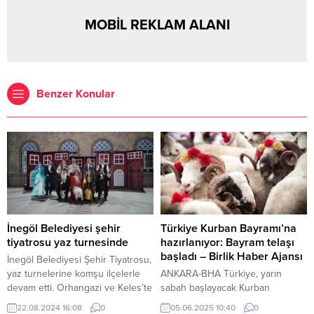
MOBİL REKLAM ALANI
Benzer Konular
İnegöl Belediyesi şehir
Türkiye Kurban Bayramı’na
tiyatrosu yaz turnesinde
hazırlanıyor: Bayram telaşı
başladı – Birlik Haber Ajansı
İnegöl Belediyesi Şehir Tiyatrosu,
yaz turnelerine komşu ilçelerle
ANKARA-BHA Türkiye, yarın
devam etti. Orhangazi ve Keles’te
sabah başlayacak Kurban
yapılan programlarda Ayyar
Bayramı’na hazırlanıyor. Bayram
22.08.2024 16:08
0
05.06.2025 10:40
0