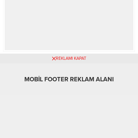
REKLAMI KAPAT
MOBİL REKLAM ALANI
MOBİL FOOTER REKLAM ALANI
A
A
+
-
Asayiş
09.03.2026 00:00
0
18
ABONE OL
Yeni trafik düzenlemeleri kapsamında sürücüler standart