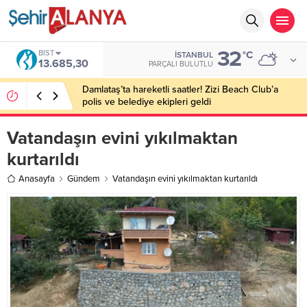
32
BIST
°C
İSTANBUL
13.685,30
PARÇALI BULUTLU
Damlataş’ta hareketli saatler! Zizi Beach Club’a
polis ve belediye ekipleri geldi
Vatandaşın evini yıkılmaktan
kurtarıldı
Anasayfa
Gündem
Vatandaşın evini yıkılmaktan kurtarıldı