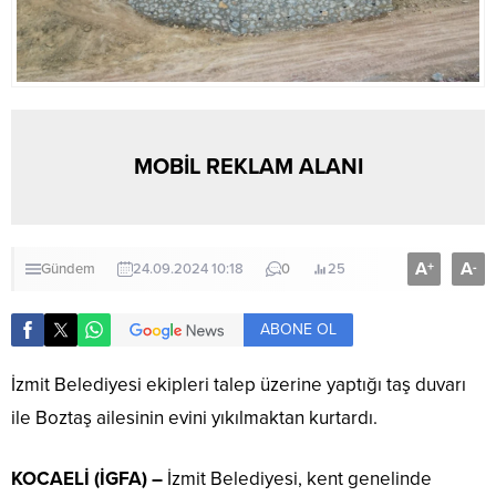
MOBİL REKLAM ALANI
A
A
+
-
Gündem
24.09.2024 10:18
0
25
ABONE OL
İzmit Belediyesi ekipleri talep üzerine yaptığı taş duvarı
ile Boztaş ailesinin evini yıkılmaktan kurtardı.
KOCAELİ (İGFA) –
İzmit Belediyesi, kent genelinde