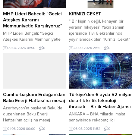
MHP Lideri Bahçeli: “Geçici
KIRMIZI CEKET
Ateşkes Kararını
” Bir kişinin değil, kanayan bir
Memnuniyetle Karşılıyoruz”
yaranın hikayesi” Yakın zaman
MHP Lideri Bahçeli: “Geçici
içerisinde Tivi 6 ekranlarında
Ateşkes Kararını Memnuniyetle
yayınlanacak olan “Kırmızı Ceket”
Karşılıyoruz” Milliyetçi Hareket
ve “Karacaoğlan Diyarından Türkü
09.04.2026 01:50
0
23.09.2024 21:15
0
Partisi (MHP) Genel Başkanı
Sesleri” yarışma ekibi olarak
Devlet Bahçeli, ABD ile İran
Mersin Büyükşehir Belediyesi
arasında sağlanan ve İsrail’i de
Başkanı Başdanışmanı ve Başkan
kapsayan geçici ateşkese ilişkin
Yardımcısı Sayın Bedrettin
değerlendirmelerde bulundu.
Gündeş’i Makamında ziyaret
Bahçeli, söz konusu gelişmenin
ederek projelerimize verdikleri
hem bölgesel hem de küresel
yardım ve desteklerden dolayı
barış açısından önemli bir adım
kendilerine teşekkür plaketimizi
Cumhurbaşkanı Erdoğan'dan
Türkiye’den 6 ayda 52 milyar
olduğunu vurguladı. “Kritik Bir
taktim...
Bakü Enerji Haftası’na mesaj
dolarlık kritik teknoloji
Eşikteyiz” Yazılı...
ihracatı – Birlik Haber Ajansı
Azerbaycan’ın başkenti Bakü’de
düzenlenen Bakü Enerji
ANKARA – BHA Yıllardır imalat
Haftası’nın açılışına mesaj
sanayisinde rekabetçiliği
gönderen Cumhurbaşkanı
artırmaya yönelik üretim, yatırım
01.06.2026 00:00
0
06.08.2025 11:52
0
Erdoğan’ın mesajı, Enerji ve Tabii
ve ihracat odaklı politikaları hayata