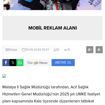
MOBİL REKLAM ALANI
A
A
+
-
Dünya
30.09.2025 19:27
0
15
ABONE OL
Malatya İl Sağlık Müdürlüğü tarafından, Acil Sağlık
Hizmetleri Genel Müdürlüğü’nün 2025 yılı UMKE faaliyet
planı kapsamında Kale ilçesinde düzenlenen tatbikat