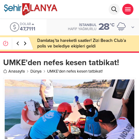
28
DOLAR
°C
İSTANBUL
47,7111
HAFIF YAĞMURLU
Damlataş’ta hareketli saatler! Zizi Beach Club’a
polis ve belediye ekipleri geldi
UMKE'den nefes kesen tatbikat!
Anasayfa
Dünya
UMKE'den nefes kesen tatbikat!